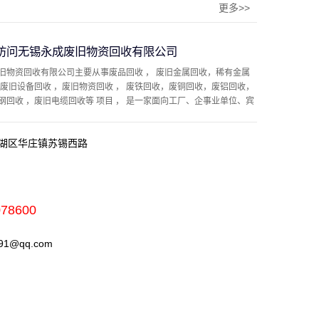
更多>>
访问无锡永成废旧物资回收有限公司
旧物资回收有限公司主要从事废品回收 ， 废旧金属回收，稀有金属
，废旧设备回收 ，废旧物资回收 ， 废铁回收，废铜回收，废铝回收，
钢回收 ，废旧电缆回收等 项目 ， 是一家面向工厂、企事业单位、宾
湖区华庄镇苏锡西路
078600
1@qq.com