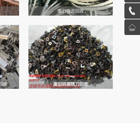
在
13585078600
废旧物资回收
线
返
咨
回
询
顶
部
回收
废旧钨钢铣刀回收