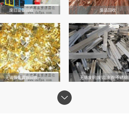
废旧设备回收
废品回收
无锡镀金镀银回收
无锡废铜|废铝|废铁|不锈钢