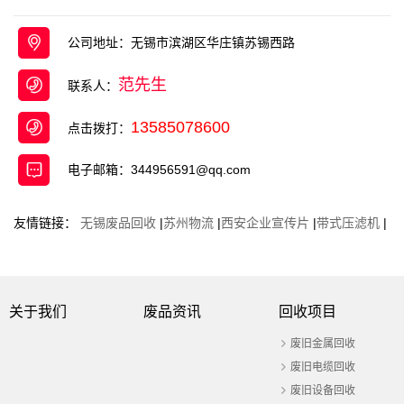
收，废不锈钢回收 ，废旧电缆回收等 项目 ， 是一
家面向工厂、企事业单位、宾馆、 ...
公司地址：无锡市滨湖区华庄镇苏锡西路
范先生
联系人：
13585078600
点击拨打：
电子邮箱：344956591@qq.com
友情链接：
无锡废品回收
|
苏州物流
|
西安企业宣传片
|
带式压滤机
|
关于我们
废品资讯
回收项目
废旧金属回收
废旧电缆回收
废旧设备回收