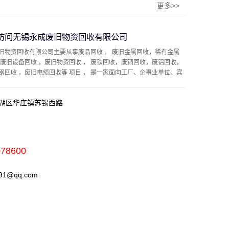
更多>>
访问无锡永成废旧物资回收有限公司
旧物资回收有限公司主要从事废品回收 ， 废旧金属回收，稀有金属
，废旧设备回收 ，废旧物资回收 ， 废铁回收，废铜回收，废铝回收，
钢回收 ，废旧电缆回收等 项目 ， 是一家面向工厂、企事业单位、宾
湖区华庄镇苏锡西路
078600
1@qq.com