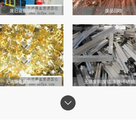
废旧设备回收
废品回收
无锡镀金镀银回收
无锡废铜|废铝|废铁|不锈钢