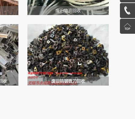
在
13585078600
废旧物资回收
线
返
咨
回
询
顶
部
回收
废旧钨钢铣刀回收