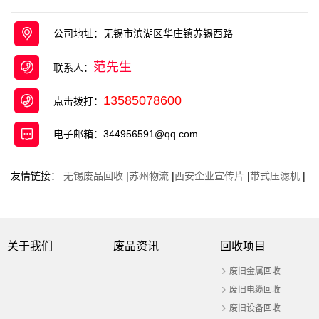
收，废不锈钢回收 ，废旧电缆回收等 项目 ， 是一
家面向工厂、企事业单位、宾馆、 ...
公司地址：无锡市滨湖区华庄镇苏锡西路
范先生
联系人：
13585078600
点击拨打：
电子邮箱：344956591@qq.com
友情链接：
无锡废品回收
|
苏州物流
|
西安企业宣传片
|
带式压滤机
|
关于我们
废品资讯
回收项目
废旧金属回收
废旧电缆回收
废旧设备回收