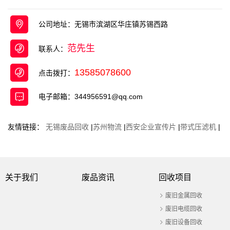
收，废不锈钢回收 ，废旧电缆回收等 项目 ， 是一
家面向工厂、企事业单位、宾馆、 ...
公司地址：无锡市滨湖区华庄镇苏锡西路
范先生
联系人：
13585078600
点击拨打：
电子邮箱：344956591@qq.com
友情链接：
无锡废品回收
|
苏州物流
|
西安企业宣传片
|
带式压滤机
|
关于我们
废品资讯
回收项目
废旧金属回收
废旧电缆回收
废旧设备回收