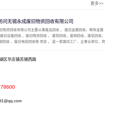
更多>>
访问无锡永成废旧物资回收有限公司
旧物资回收有限公司主要从事废品回收 ， 废旧金属回收，稀有金属
，废旧设备回收 ，废旧物资回收 ， 废铁回收，废铜回收，废铝回收，
钢回收 ，废旧电缆回收等 项目 ， 是一家面向工厂、企事业单位、宾
湖区华庄镇苏锡西路
078600
1@qq.com