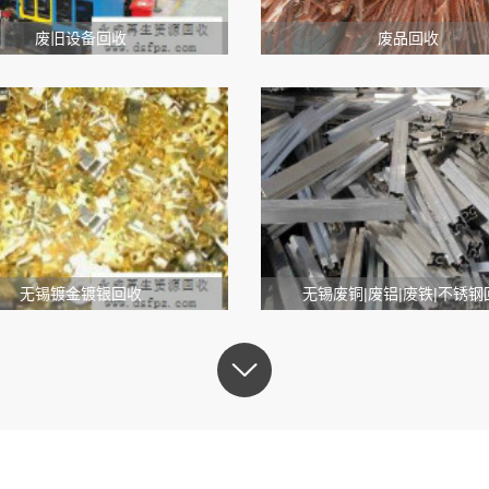
废旧设备回收
废品回收
无锡镀金镀银回收
无锡废铜|废铝|废铁|不锈钢