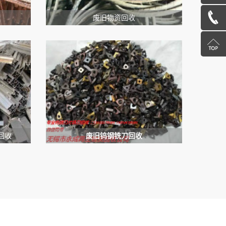
在
13585078600
废旧物资回收
线
返
咨
回
询
顶
部
回收
废旧钨钢铣刀回收