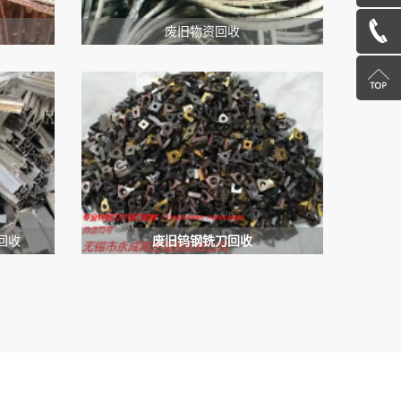
在
13585078600
废旧物资回收
线
返
咨
回
询
顶
部
回收
废旧钨钢铣刀回收