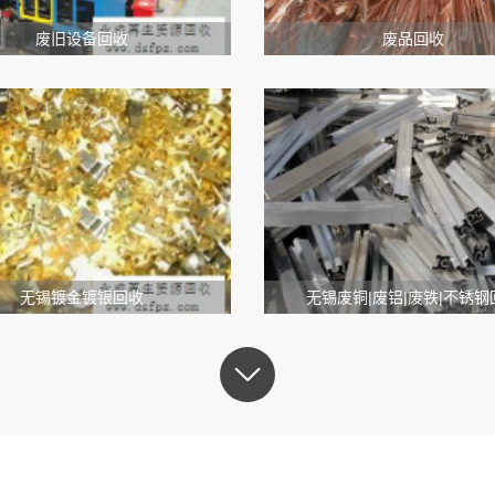
废旧设备回收
废品回收
无锡镀金镀银回收
无锡废铜|废铝|废铁|不锈钢