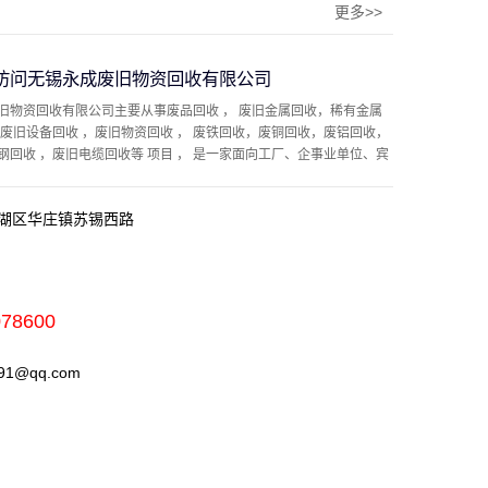
更多>>
访问无锡永成废旧物资回收有限公司
旧物资回收有限公司主要从事废品回收 ， 废旧金属回收，稀有金属
，废旧设备回收 ，废旧物资回收 ， 废铁回收，废铜回收，废铝回收，
钢回收 ，废旧电缆回收等 项目 ， 是一家面向工厂、企事业单位、宾
湖区华庄镇苏锡西路
078600
1@qq.com