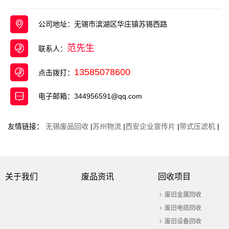
收，废不锈钢回收 ，废旧电缆回收等 项目 ， 是一
家面向工厂、企事业单位、宾馆、 ...
公司地址：无锡市滨湖区华庄镇苏锡西路
范先生
联系人：
13585078600
点击拨打：
电子邮箱：344956591@qq.com
友情链接：
无锡废品回收
|
苏州物流
|
西安企业宣传片
|
带式压滤机
|
关于我们
废品资讯
回收项目
废旧金属回收
废旧电缆回收
废旧设备回收