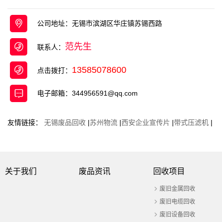
收，废不锈钢回收 ，废旧电缆回收等 项目 ， 是一
家面向工厂、企事业单位、宾馆、 ...
公司地址：无锡市滨湖区华庄镇苏锡西路
范先生
联系人：
13585078600
点击拨打：
电子邮箱：344956591@qq.com
友情链接：
无锡废品回收
|
苏州物流
|
西安企业宣传片
|
带式压滤机
|
关于我们
废品资讯
回收项目
废旧金属回收
废旧电缆回收
废旧设备回收