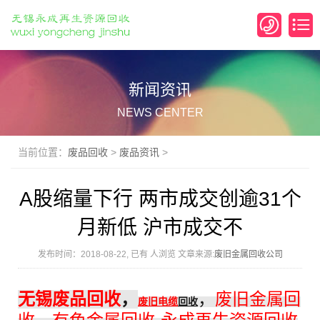
新闻资讯
NEWS CENTER
当前位置：
废品回收
>
废品资讯
>
A股缩量下行 两市成交创逾31个
月新低 沪市成交不
发布时间：2018-08-22, 已有
人浏览 文章来源:
废旧金属回收公司
无锡废品回收
，
，
废旧金属回
废旧电缆
回收