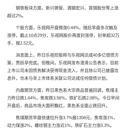
钢铁板块方面，新兴铸管、酒钢宏兴、首钢股份等上涨
超过2%。
个股方面，乐视网开盘微涨0.44%，随后早盘多次触及
涨停，截止10点29分，乐视网股价再度封涨停，封单超32万
手，报2.52元。
消息面上，昨日乐视控股称与乐视网达成40多亿偿债方
案，贾跃亭兜底。但晚间，乐视网发布澄清公告表示，目前
上市公司未因债务解决获得现金流入，并且除公司已披露信
息外，也未与非上市体系关联公司达成任何偿债计划。
内盘期货方面，昨日黑色系大宗商品普遍回调，焦煤主
力昨日跌1.64%，焦炭跌3.56%，铁矿石跌2.08%。今日早间
开盘后，商品市场大面积飘红，黑色系全面止跌回升。
焦煤期货早盘快速拉升涨3.7%报1358元，焦炭涨1%，
动力煤涨2%，螺纹钢主力涨近1%，铁矿石主力涨0.3%。