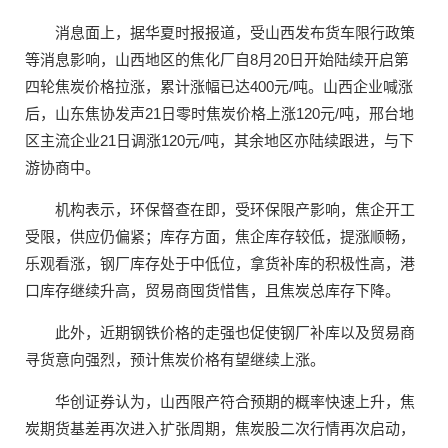
消息面上，据华夏时报报道，受山西发布货车限行政策
等消息影响，山西地区的焦化厂自8月20日开始陆续开启第
四轮焦炭价格拉涨，累计涨幅已达400元/吨。山西企业喊涨
后，山东焦协发声21日零时焦炭价格上涨120元/吨，邢台地
区主流企业21日调涨120元/吨，其余地区亦陆续跟进，与下
游协商中。
机构表示，环保督查在即，受环保限产影响，焦企开工
受限，供应仍偏紧；库存方面，焦企库存较低，提涨顺畅，
乐观看涨，钢厂库存处于中低位，拿货补库的积极性高，港
口库存继续升高，贸易商囤货惜售，且焦炭总库存下降。
此外，近期钢铁价格的走强也促使钢厂补库以及贸易商
寻货意向强烈，预计焦炭价格有望继续上涨。
华创证券认为，山西限产符合预期的概率快速上升，焦
炭期货基差再次进入扩张周期，焦炭股二次行情再次启动，