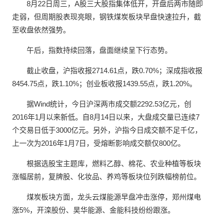
8月22日周三，A股三大股指集体低开，开盘后两市随即
走弱，但周期股表现亮眼，钢铁煤炭板块早盘快速拉升，截
至收盘依然强势。
午后，指数持续回落，盘面继续呈下行态势。
截止收盘，沪指收报2714.61点，跌0.70%；深成指收报
8454.75点，跌1.10%；创业板收报1439.55点，跌1.20%。
据Wind统计，今日沪深两市成交额2292.53亿元，创
2016年1月以来新低。自8月14日以来，大盘成交量已连续7
个交易日低于3000亿元。另外，沪指今日成交额不足千亿，
上一次为2016年1月7日，受熔断影响成交额仅800亿。
根据选股宝主题库，燃料乙醇、棉花、农业种植等板块
涨幅居前，复牌股、化妆品、养鸡等板块位列跌幅榜前位。
煤炭板块方面，龙头云煤能源早盘冲击涨停，郑州煤电
涨5%，开滦股份、昊华能源、金能科技纷纷跟涨。