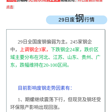
铝回收
价格网
-
再生资源
有限公司
：
昨日废钢价格请
点击
钢
29日废
行情
29日全国废钢偏弱为主。245家钢企
中，
上调钢企3家，
下跌钢企24家，跌价区
域主要分布在河北、江苏、山东、贵州、广
东，跌幅维持在20-100区间。
目前影响废钢走势因素有：
1、期螺继续震荡下行，但现货及钢坯受
环保限产影响出现回涨。