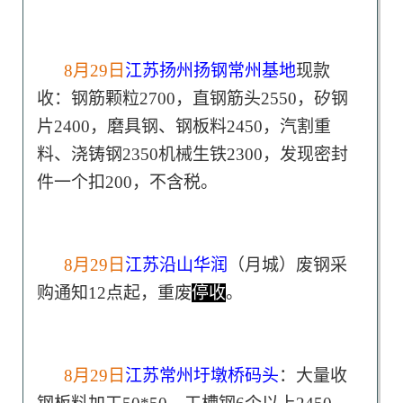
8月29日
江苏扬州扬钢常州基地
现款
收：钢筋颗粒2700，直钢筋头2550，矽钢
片2400，磨具钢、钢板料2450，汽割重
料、浇铸钢2350机械生铁2300，发现密封
件一个扣200，不含税。
8月29日
江苏沿山华润
（月城）废钢采
购通知12点起，重废
停收
。
8月29日
江苏常州圩墩桥码头
：大量收