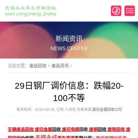
新闻资讯
NEWS CENTER
当前位置：
废品回收
>
废品资讯
>
29日钢厂调价信息：跌幅20-
100不等
发布时间：2018-08-29, 已有
人浏览 文章来源:
废旧金属回收公司
无锡
废品回收
,
废旧金属
回收
,
废旧电缆
回收
,
废铜
回收
,
废铁回收
,
废
无锡永成