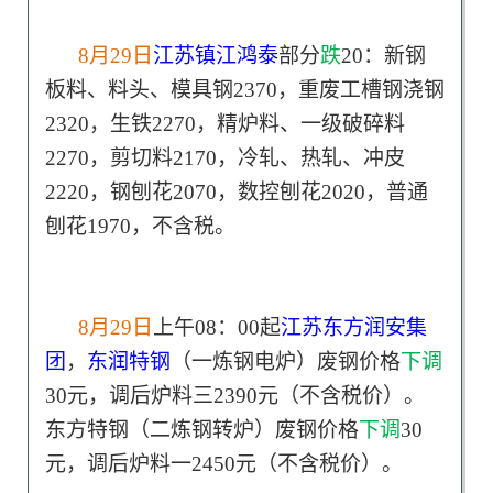
8月29日
江苏镇江鸿泰
部分
跌
20：新钢
板料、料头、模具钢2370，重废工槽钢浇钢
2320，生铁2270，精炉料、一级破碎料
2270，剪切料2170，冷轧、热轧、冲皮
2220，钢刨花2070，数控刨花2020，普通
刨花1970，不含税。
8月29日
上午08：00起
江苏东方润安集
团
，
东润特钢
（一炼钢电炉）废钢价格
下调
30元，调后炉料三2390元（不含税价）。
东方特钢（二炼钢转炉）废钢价格
下调
30
元，调后炉料一2450元（不含税价）。