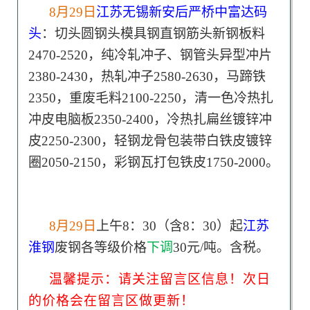
8月29日
江苏无锡新安后严桥中富达码
头
：切头圆钢头模具钢直钢筋头新钢板料
2470-2520，纯冷轧冲子、钢管头异型冲片
2380-2430，热轧冲子2580-2630，马蹄铁
2350，重废毛料2100-2250，清一色冷热扎
冲皮电脑板2350-2400，冷热扎扁丝镀锌冲
皮2250-2300，轻钢龙骨包装带白铁皮镀锌
圈2050-2150，彩钢瓦打包铁皮1750-2000。
8月29日
上午8：30（含8：30）起
江苏
淮钢
废钢各等级价格
下调
30元/吨。含税。
温馨提示：请关注留言区信息！次日
的价格会在留言区做更新！