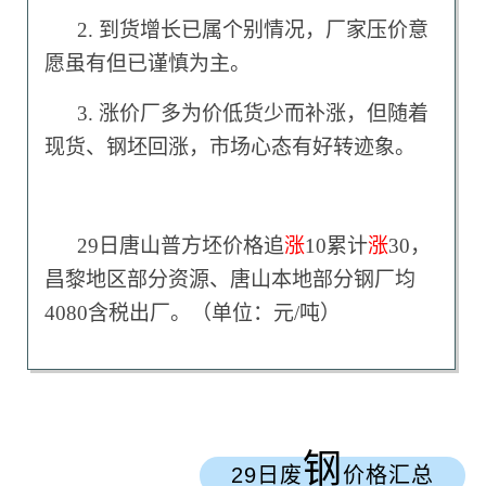
2. 到货增长已属个别情况，厂家压价意
愿虽有但已谨慎为主。
3. 涨价厂多为价低货少而补涨，但随着
现货、钢坯回涨，市场心态有好转迹象。
29日唐山普方坯价格追
涨
10累计
涨
30，
昌黎地区部分资源、唐山本地部分钢厂均
4080含税出厂。（单位：元/吨）
钢
29日废
价格汇总