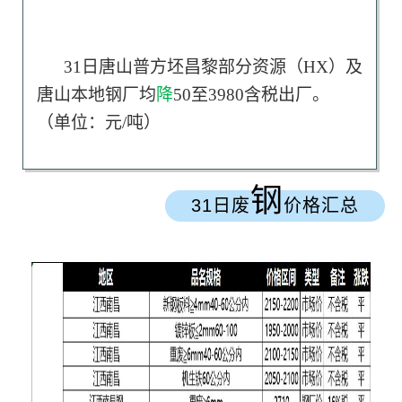
31日唐山
普方坯昌黎部分资源（HX）及
唐山本地钢厂均
降
50至3980含税出厂。
（单位：元/吨）
钢
31日废
价格汇总