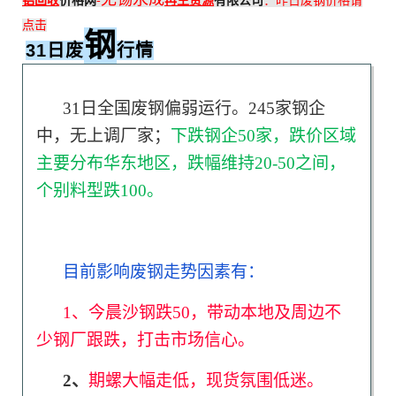
铝回收
价格网
-
再生资源
有限公司
：
昨日废钢价格请
点击
钢
31日废
行情
31日全国废钢偏弱运行。245家钢企
中，无上调厂家；
下跌钢企50家，跌价区域
主要分布华东地区，跌幅维持20-50之间，
个别料型跌100。
目前影响废钢走势因素有：
1、今晨沙钢跌50，带动本地及周边不
少钢厂跟跌，打击市场信心。
2、
期螺大幅走低，现货氛围低迷。