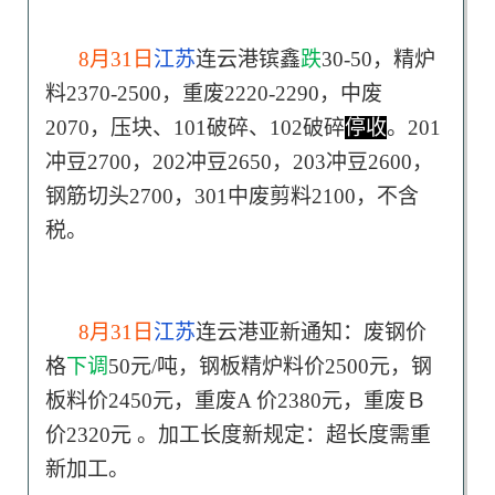
8月31日
江苏
连云港镔鑫
跌
30-50，精炉
料2370-2500，重废2220-2290，中废
2070，压块、101破碎、102破碎
停收
。201
冲豆2700，202冲豆2650，203冲豆2600，
钢筋切头2700，301中废剪料2100，不含
税。
8月31日
江苏
连云港亚新通知：废钢价
格
下调
50元/吨，钢板精炉料价2500元，钢
板料价2450元，重废A 价2380元，重废Ｂ
价2320元 。加工长度新规定：超长度需重
新加工。