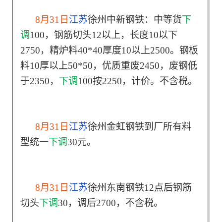
8月31日
江苏
徐州中新钢铁：中等货
下
调
100，钢筋切头12以上，长度10以下
2750，精炉料40*40厚度10以上2500。钢板
料10厚以上50*50，优质重废2450，废钢低
于2350，
下调
100按2250，计价。不含税。
8月31日
江苏
徐州金虹钢铁到厂所有料
型统一
下调
30元。
8月31日
江苏
徐州东南钢铁12点后钢筋
切头
下调
30，调后2700，不含税。