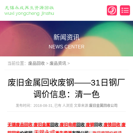
新闻资讯
NEWS CENTER
当前位置：
废品回收
>
废品资讯
>
废旧金属回收废钢——31日钢厂
调价信息：清一色
发布时间：2018-08-31, 已有
人浏览 文章来源:
废旧金属回收公司
无锡
废品回收
,
废旧金属
回收
,
废旧电缆
回收
,
废铜
回收
,
废铁回收
,
废
无锡永成