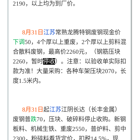
2190，以上均为到厂价。
8月31日
江苏
常熟龙腾特钢废钢现金价
下调
50，4个厚以上重废，2个厚以上剪料混
合散料废钢，最高价2260元，（钢筋压块
2260，暂时
停收
）。注意：以验收单实际扣
款为准！大量采购：各种车架压块2070，长
度1.5米内。
8月31日
起
江苏
江阴长达（长丰金属）
废钢普
跌
70，压块、破碎料停止收购。新钢
板料、机械生铁、重废2550，普炉料、剪中
2300，粉碎料看货定价，扣税14.5%，现