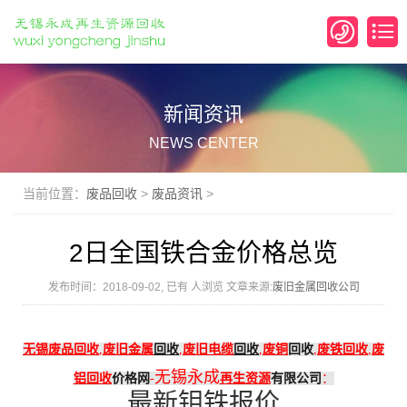
新闻资讯
NEWS CENTER
当前位置：
废品回收
>
废品资讯
>
2日全国铁合金价格总览
发布时间：2018-09-02, 已有
人浏览 文章来源:
废旧金属回收公司
无锡
废品回收
,
废旧金属
回收
,
废旧电缆
回收
,
废铜
回收
,
废铁回收
,
废
无锡永成
铝回收
价格网
-
再生资源
有限公司
：
最新钼铁报价