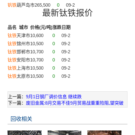
钒铁
葫芦岛市
265,500
0
09-2
最新钛铁报价
品名
城市
价格(元/吨)
涨跌
日期
钛铁
天津市
10,600
0
09-2
钛铁
锦州市
10,500
0
09-2
钛铁
邯郸市
10,700
0
09-2
钛铁
安阳市
10,700
0
09-2
钛铁
上海市
10,500
0
09-2
钛铁
太原市
10,500
0
09-2
上一篇：
9月1日钢厂调价信息 继续跌
下一篇：
废旧金属:8月交易不佳9月贸易战重重险阻,望突破
回收相关