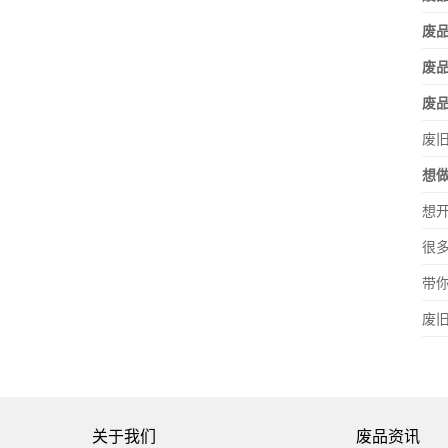
废
废
废
废
想
想
很
带
废
关于我们
废品资讯