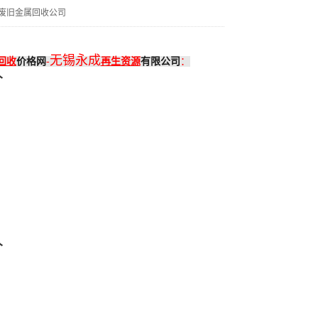
废旧金属回收公司
无锡永成
回收
价格网
-
再生资源
有限公司
：
价
价