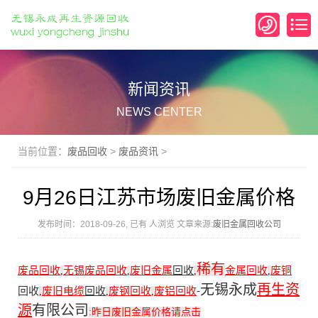
新闻资讯
NEWS CENTER
当前位置：
废品回收
>
废品资讯
>
9月26日江苏市场废旧金属价格
发布时间：2018-09-26, 已有
人浏览 文章来源:
废旧金属回收公司
稀有
废品回收
无锡废品回收
废旧金属
回收
金属回收
废铜
,
,
,
,
无锡永成
再生资
回收
废旧电缆
回收
废钢回收
废铝回收
-
,
,
,
源
有限公司
:
昨日废旧金属价格请点击