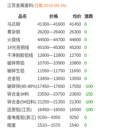
江苏金属废料
(日期:2018-09-26)
品名
价格
均价
涨跌
马达铜
41300—41600
41450
0
黄杂铜
26200—26400
26300
0
火烧线
44500—44700
44600
0
1#光亮铜线
45100—45300
45200
0
干净割胶铝线
12600—12800
12700
0
破碎熟铝
10700—10900
10800
0
破碎生铝
11550—11750
11650
0
合金铝
13450—13650
13550
0
破碎锌(85-86%)
17450—17650
17550
-100
锌合金3#料
23550—23750
23650
-150
锌合金(5#旧料)
21250—21350
21300
-100
还原铅(江苏)
16450—16550
16500
-100
废电瓶铅(浙江)
9150—9350
9250
0
统废
1510—1570
1540
0