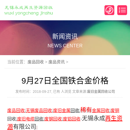
新闻资讯
NEWS CENTER
当前位置：
废品回收
>
废品资讯
>
9月27日全国铁合金价格
发布时间：2018-09-27, 已有
人浏览 文章来源:
废旧金属回收公司
稀有
废品回收
无锡废品回收
废旧金属
回收
金属回收
废铜
,
,
,
,
无锡永成
再生资
回收
废旧电缆
回收
废钢回收
废铝回收
-
,
,
,
源
有限公司
: