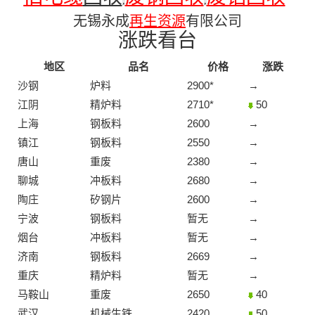
,
,
无锡永成
再生资源
有限公司
涨跌看台
地区
品名
价格
涨跌
沙钢
炉料
2900*
→
江阴
精炉料
2710*
50
上海
钢板料
2600
→
镇江
钢板料
2550
→
唐山
重废
2380
→
聊城
冲板料
2680
→
陶庄
矽钢片
2600
→
宁波
钢板料
暂无
→
烟台
冲板料
暂无
→
济南
钢板料
2669
→
重庆
精炉料
暂无
→
马鞍山
重废
2650
40
武汉
机械生铁
2420
50