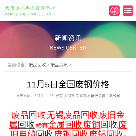
新闻资讯
NEWS CENTER
当前位置：
废品回收
>
废品资讯
>
11月5日全国废钢价格
发布时间：2018-11-05, 已有
人浏览 文章来源:
废旧金属回收公司
废品回收
无锡废品回收
废旧金
,
,
属
回收
金属回收
废铜
回收
废
稀有
,
,
,
旧电缆
回收
废钢回收
废铝回收
-