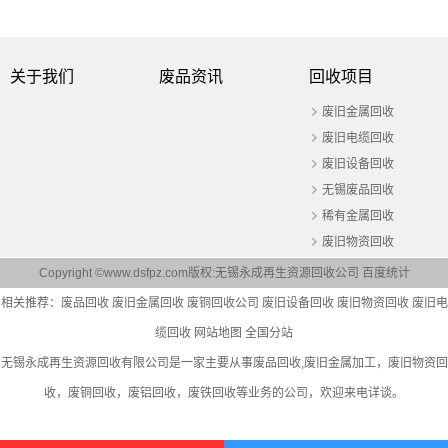
关于我们
废品资讯
回收项目
废旧金属回收
废旧电缆回收
废旧设备回收
无锡废品回收
稀有金属回收
废旧物资回收
Copyright ©www.dsfpz.com版权:无锡永成再生资源回收公司
百度统计
相关推荐：
废品回收
废旧金属回收
废铜回收公司
废旧设备回收
废旧物资回收
废旧电
缆回收
网站地图
全国分站
无锡永成再生资源回收有限公司是一家主要从事
废品回收
,废旧金属加工，废旧物资回
收，废铜回收，废铝回收，废铁回收等业务的公司，欢迎来电详谈。