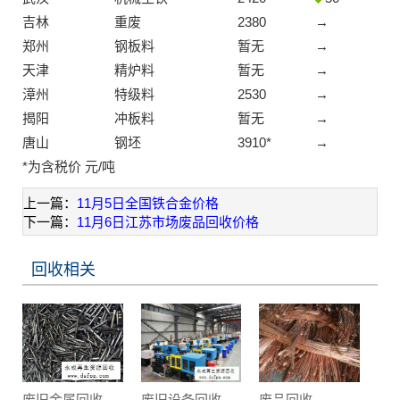
吉林
重废
2380
→
郑州
钢板料
暂无
→
天津
精炉料
暂无
→
漳州
特级料
2530
→
揭阳
冲板料
暂无
→
唐山
钢坯
3910*
→
*为含税价 元/吨
上一篇：
11月5日全国铁合金价格
下一篇：
11月6日江苏市场废品回收价格
回收相关
废旧金属回收
废旧设备回收
废品回收