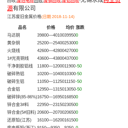
无锡永成
再生资
回收
废旧电缆
回收
废钢回收
废铝回收
-
,
,
,
源
有限公司
江苏废旧金属价格
(日期:2018-11-14)
品名
价格
均价
涨跌
马达铜
39800—40100
39950
0
黄杂铜
25200—25400
25300
0
火烧线
42600—42800
42700
0
1#光亮铜线
43600—43800
43700
0
干净割胶铝线
11800—12000
11900
-50
破碎熟铝
10200—10400
10300
-50
破碎生铝
11050—11250
11150
-50
合金铝
12950—13150
13050
-50
破碎锌(85-86%)
16750—16950
16850
0
锌合金3#料
22950—23150
23050
0
锌合金(5#旧料)
20600—20700
20650
0
还原铅(江苏)
16100—16200
16150
0
废电瓶铅(浙江)
9150—9350
9250
0