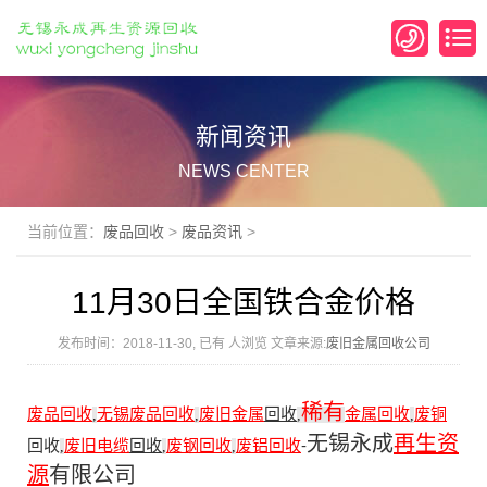
新闻资讯
NEWS CENTER
当前位置：
废品回收
>
废品资讯
>
11月30日全国铁合金价格
发布时间：2018-11-30, 已有
人浏览 文章来源:
废旧金属回收公司
稀有
废品回收
无锡废品回收
废旧金属
回收
金属回收
废铜
,
,
,
,
无锡永成
再生资
回收
废旧电缆
回收
废钢回收
废铝回收
-
,
,
,
源
有限公司