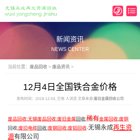
新闻资讯
NEWS CENTER
当前位置：
废品回收
>
废品资讯
>
12月4日全国铁合金价格
发布时间：2018-12-04, 已有
人浏览 文章来源:
废旧金属回收公司
稀有
废品回收
无锡废品回收
废旧金属
回收
金属回收
废铜
,
,
,
,
无锡永成
再生资
回收
废旧电缆
回收
废钢回收
废铝回收
-
,
,
,
源
有限公司