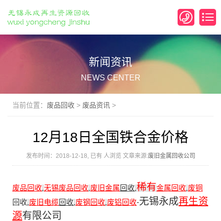
新闻资讯
NEWS CENTER
当前位置：
废品回收
>
废品资讯
>
12月18日全国铁合金价格
发布时间：2018-12-18, 已有
人浏览 文章来源:
废旧金属回收公司
稀有
废品回收
无锡废品回收
废旧金属
回收
金属回收
废铜
,
,
,
,
无锡永成
再生资
回收
废旧电缆
回收
废钢回收
废铝回收
-
,
,
,
源
有限公司