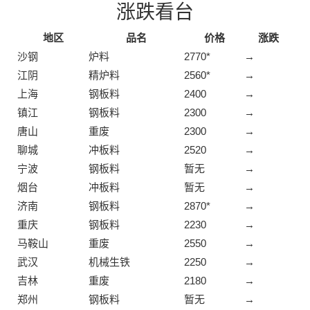
涨跌看台
地区
品名
价格
涨跌
沙钢
炉料
2770*
→
江阴
精炉料
2560*
→
上海
钢板料
2400
→
镇江
钢板料
2300
→
唐山
重废
2300
→
聊城
冲板料
2520
→
宁波
钢板料
暂无
→
烟台
冲板料
暂无
→
济南
钢板料
2870*
→
重庆
钢板料
2230
→
马鞍山
重废
2550
→
武汉
机械生铁
2250
→
吉林
重废
2180
→
郑州
钢板料
暂无
→