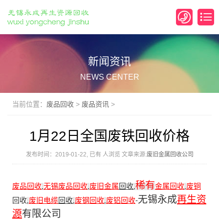
新闻资讯
NEWS CENTER
当前位置：
废品回收
>
废品资讯
>
1月22日全国废铁回收价格
发布时间：2019-01-22, 已有
人浏览 文章来源:
废旧金属回收公司
稀有
废品回收
无锡废品回收
废旧金属
回收
金属回收
废铜
,
,
,
,
无锡永成
再生资
回收
废旧电缆
回收
废钢回收
废铝回收
-
,
,
,
源
有限公司