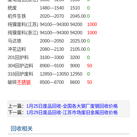
统废
1480—1540
1510
0
机件生铁
2020—2070
2045.00
0
纯镍废料(江苏)
94100—94300
94200
1000
纯镍废料(浙江)
94100—94300
94200
1000
马达铁
2000—2050
2025.00
0
冲花边料
2080—2130
2105.00
0
201回炉料
3100—3300
3200
0
304回炉边料
8900—9100
9000
50
316回炉废料
12850—13050
12950
0
破碎
不锈钢
8500—8700
8600
50
上一篇：
1月25日废品回收-全国各大钢厂废钢回收价格
下一篇：
1月29日废品回收-江苏市场废旧金属回收价格
回收相关