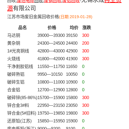
无锡永成
再生资
回收
废旧电缆
回收
废钢回收
废铝回收
-
,
,
,
源
有限公司
江苏市场废旧金属回收价格
(日期:2019-01-28)
品名
价格
均价
涨跌
马达铜
39000—39300
39150
300
黄杂铜
24300—24500
24400
200
1#光亮铜线
42800—43000
42900
300
火烧线
41800—42000
41900
300
干净割胶铝线
11550—11750
11650
0
破碎熟铝
9950—10150
10050
0
破碎生铝
10800—11000
10900
0
合金铝
12700—12900
12800
0
破碎锌(85-86%)
15700—15900
15800
300
锌合金3#料
22950—23150
23050
300
锌合金(5#旧料)
19750—19850
19800
300
还原铅(江苏)
15850—15950
15900
0
废电瓶铅(浙江)
9000—9200
9100
0