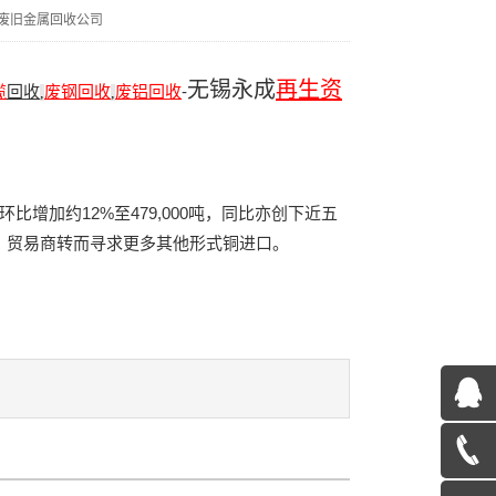
废旧金属回收公司
无锡永成
再生资
缆
回收
废钢回收
废铝回收
-
,
,
加约12%至479,000吨，同比亦创下近五
，贸易商转而寻求更多其他形式铜进口。
QQ
在
13585078600