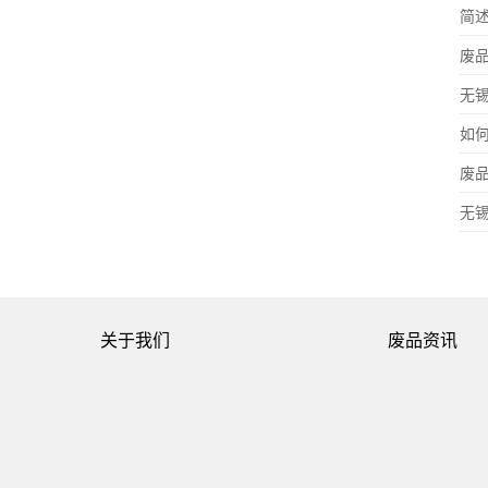
简
废
无
如
废
无
关于我们
废品资讯