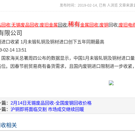
发布时间：2019-02-14, 已有
人浏览 文章来源:
稀有
品回收
无锡废品回收
废旧金属
回收
金属回收
废铜
回收
废旧电
,
,
,
,
,
有限公司
铜进口收紧 1月未锻轧铜及铜材进口创下五年同期最高
9-02-14 13:51
家海关总署周四公布的数据显示，中国1月未锻轧铜及铜材进口量环比增
高位。因春节前贸易商有备货需求，且国内废铜进口限制进一步收紧
一篇：
2月14日无锡废品回收-全国废钢回收价格
一篇：
沪铜即将面临交割 市场成交继续回暖
回收相关