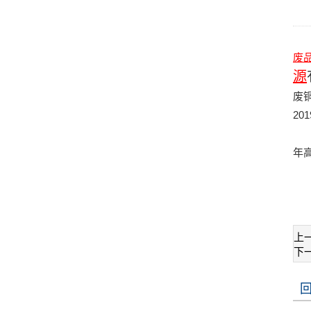
废
源
废
201
国
年
上
下