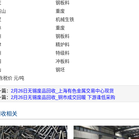
庆
钢板料
鞍山
重废
汉
机械生铁
林
重废
州
钢板料
津
精炉料
州
特级料
阳
冲板料
山
钢坯
含税价 元/吨
一篇：
2月26日无锡废品回收_上海有色金属交易中心现货
一篇：
2月26日无锡废品回收_铜市成交回暖 下游逢低采购
回收相关