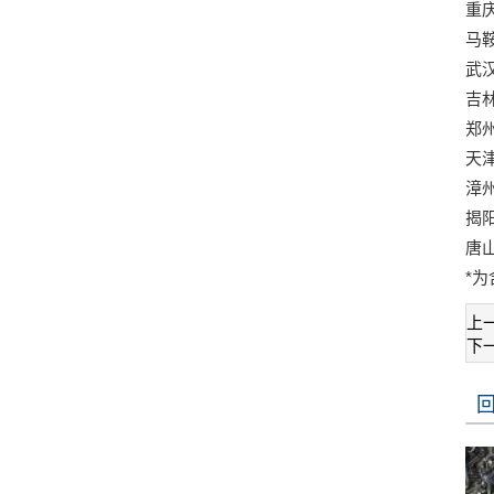
重
马
武
吉
郑
天
漳
揭
唐
*为
上
下