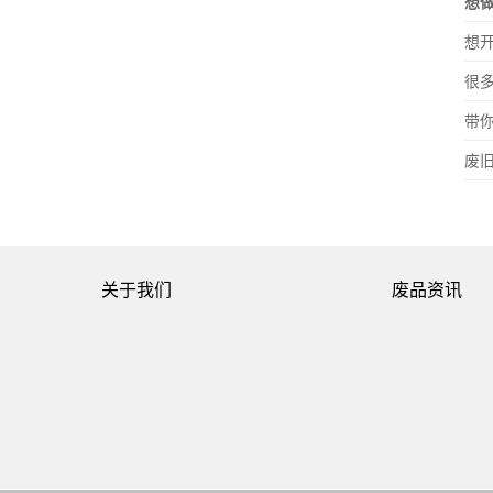
想
想
很
带
废
关于我们
废品资讯