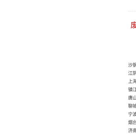
沙
江
上
镇
唐
聊
宁
烟
济