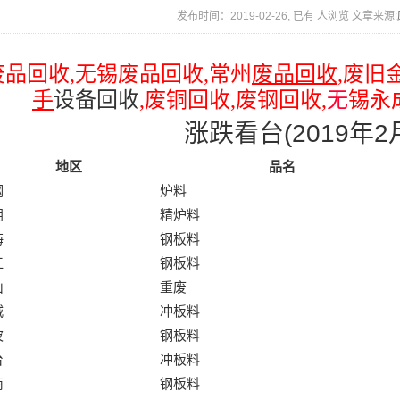
发布时间：2019-02-26, 已有
人浏览 文章来源:
废品回收
,
无锡废品回收
,
常州
废品回收
,
废旧
手
设备回收
,
废铜回收
,
废钢回收
,
无
锡永
涨跌看台(2019年2
地区
品名
钢
炉料
阴
精炉料
海
钢板料
江
钢板料
山
重废
城
冲板料
波
钢板料
台
冲板料
南
钢板料