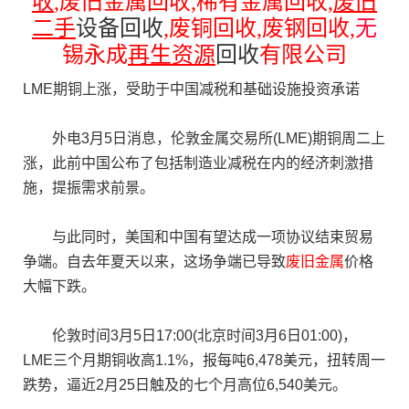
收
,
废旧金属回收
,
稀有金属回收
,
废旧
二手
设备回收
,
废铜回收
,
废钢回收
,
无
锡永成
再生资源
回收
有限公司
LME期铜上涨，受助于中国减税和基础设施投资承诺
外电3月5日消息，伦敦金属交易所(LME)期铜周二上
涨，此前中国公布了包括制造业减税在内的经济刺激措
施，提振需求前景。
与此同时，美国和中国有望达成一项协议结束贸易
争端。自去年夏天以来，这场争端已导致
废旧金属
价格
大幅下跌。
伦敦时间3月5日17:00(北京时间3月6日01:00)，
LME三个月期铜收高1.1%，报每吨6,478美元，扭转周一
跌势，逼近2月25日触及的七个月高位6,540美元。