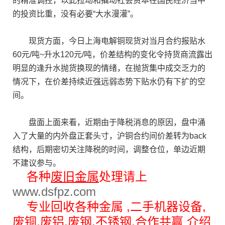
的精准调控，以此拉动和撬动社会资本在国民经济当中
的投资比重，没有必要“大水漫灌”。
现货方面，今日上海电解铜现货对当月合约报贴水
60元/吨~升水120元/吨，价差结构的变化令持货商流露出
明显的逢升水抛货换现的情绪，在抛货集中成交乏力的
情况下，在价差持续近强远弱态势下贴水仍有下扩的空
间。
盘面上面来看，近期由于降税消息的原因，盘中涌
入了大量的内外盘正套头寸，沪铜合约间价差转为back
结构，后期密切关注降税的时间，调整仓位，单边近期
不建议参与。
各种
废旧金属
处理请上
www.dsfpz.com
专业回收各种金属 ,二手机器设备,
废铜
,废铝,废钢,
不锈钢
,合作共赢 介绍