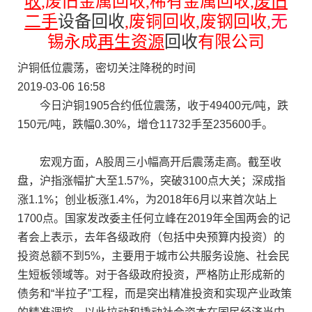
收
,
废旧金属回收
,
稀有金属回收
,
废旧
二手
设备回收
,
废铜回收
,
废钢回收
,
无
锡永成
再生资源
回收
有限公司
沪铜低位震荡，密切关注降税的时间
2019-03-06 16:58
今日沪铜1905合约低位震荡，收于49400元/吨，跌
150元/吨，跌幅0.30%，增仓11732手至235600手。
宏观方面，A股周三小幅高开后震荡走高。截至收
盘，沪指涨幅扩大至1.57%，突破3100点大关；深成指
涨1.1%；创业板涨1.4%，为2018年6月以来首次站上
1700点。国家发改委主任何立峰在2019年全国两会的记
者会上表示，去年各级政府（包括中央预算内投资）的
投资总额不到5%，主要用于城市公共服务设施、社会民
生短板领域等。对于各级政府投资，严格防止形成新的
债务和“半拉子”工程，而是突出精准投资和实现产业政策