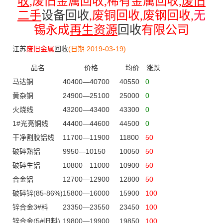
收
,
废旧金属回收
,
稀有金属回收
,
废旧
二手
设备回收
,
废铜回收
,
废钢回收
,
无
锡永成
再生资源
回收
有限公司
江苏
废旧金属
回收
(日期:2019-03-19)
品名
价格
均价
涨跌
马达铜
40400—40700
40550
0
黄杂铜
24900—25100
25000
0
火烧线
43200—43400
43300
0
1#光亮铜线
44400—44600
44500
0
干净割胶铝线
11700—11900
11800
50
破碎熟铝
9950—10150
10050
50
破碎生铝
10800—11000
10900
50
合金铝
12700—12900
12800
50
破碎锌(85-86%)
15800—16000
15900
100
锌合金3#料
23350—23550
23450
100
锌合金(5#旧料)
19800—19900
19850
100