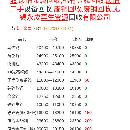
收
,
废旧金属回收
,
稀有金属回收
,
废旧
二手
设备回收
,
废铜回收
,
废钢回收
,
无
锡永成
再生资源
回收
有限公司
江苏
废旧金属
回收
(日期:2019-03-21)
品名
价格
均价
涨跌
马达铜
40400—40700
40550
0
黄杂铜
24900—25100
25000
0
火烧线
43200—43400
43300
0
1#光亮铜线
44400—44600
44500
0
干净割胶铝线
11800—12000
11900
50
破碎熟铝
10000—10200
10100
0
合金铝
12750—12950
12850
0
破碎生铝
10850—11050
10950
0
破碎锌(85-86%)
16000—16200
16100
150
锌合金3#料
23600—23800
23700
200
锌合金(5#旧料)
20050—20150
20100
200