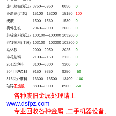
废电瓶铅(浙江)
8750—8950
8850
0
还原铅(江苏)
15100—15200
15150
100
统废
1500—1560
1530
0
机件生铁
2040—2090
2065
0
纯镍废料(浙江)
103100—103300
103200
0
纯镍废料(江苏)
103100—103300
103200
0
马达铁
2000—2050
2025
0
冲花边料
2100—2150
2125
0
201回炉料
3100—3300
3200
0
304回炉边料
9150—9350
9250
-50
316回炉废料
13300—13500
13400
-100
破碎
不锈钢
8800—9000
8900
-50
各种废旧金属处理请上
www.dsfpz.com
专业回收各种金属 ,二手机器设备,