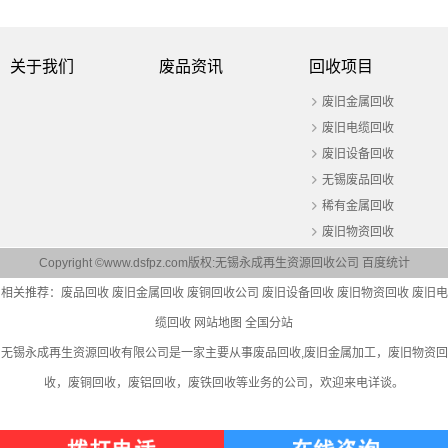
关于我们
废品资讯
回收项目
废旧金属回收
废旧电缆回收
废旧设备回收
无锡废品回收
稀有金属回收
废旧物资回收
Copyright ©www.dsfpz.com版权:无锡永成再生资源回收公司
百度统计
相关推荐：
废品回收
废旧金属回收
废铜回收公司
废旧设备回收
废旧物资回收
废旧电
缆回收
网站地图
全国分站
无锡永成再生资源回收有限公司是一家主要从事
废品回收
,废旧金属加工，废旧物资回
收，废铜回收，废铝回收，废铁回收等业务的公司，欢迎来电详谈。