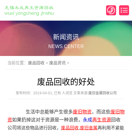
新闻资讯
NEWS CENTER
当前位置：
废品回收
>
废品资讯
>
废品回收的好处
发布时间：2019-04-01, 已有
人浏览 文章来源:
废旧金属回收公司
生活中总能够产生很多
废旧物资
，而这些
废旧物
资
如果扔掉这对于资源是一种浪费，
永成
再生资源
回收
公司
将这些物品进行回收，
废品回收
,
废旧金属
再利用不紧能