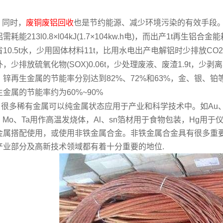
时，
废铜废铝回收
也是节约能源、减少环境污染的有效手段。
需耗能213l0.8×l04kJ(1.7×104kw.h电)，而出产1t再生铝合
省10.5t水，少用固体材料11t，比用水电出产电解铝时少排放CO
，少排放硫氧化物(SOX)0.06t，少处理废液、废渣1.9t，少剥离
、锌再生金属的节能率分别达到82%、72%和63%，金、银、
生金属的节能率约为60%~90%
很多稀有金属可以纯金属状态应用于产业和科学技术中。如Au、A
、Mo、Ta用作高温发烧体，Al、sn箔材用于食物包装，Hg用于
金属搭配使用，或使用非铁金属合金。非铁金属合金具有很多重
产业部分及高新技术领域都有着十分重要的地位.