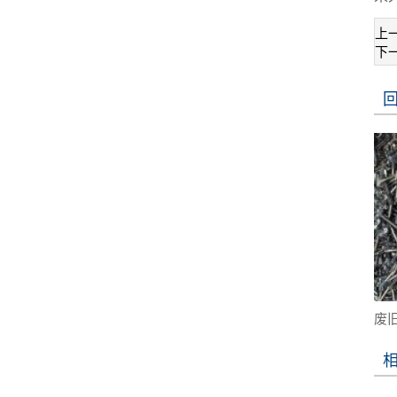
上
下
废