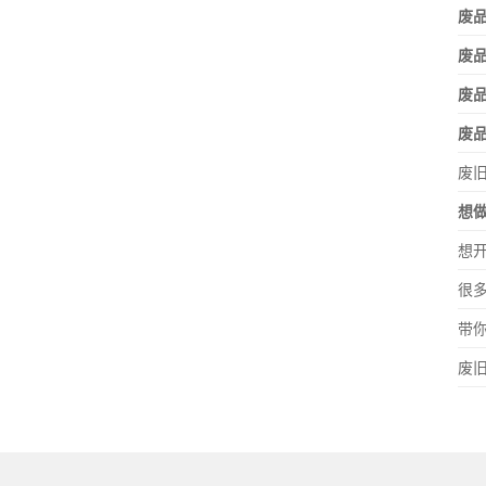
废品
废
废
废
废
想
想
很
带
废