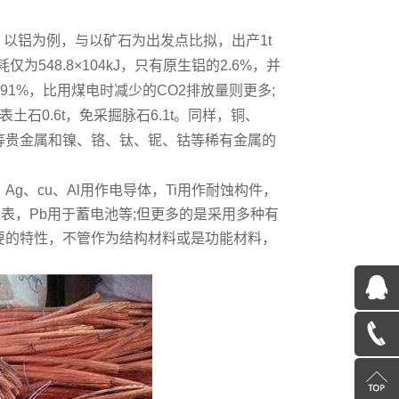
以铝为例，与以矿石为出发点比拟，出产1t
金能耗仅为548.8×104kJ，只有原生铝的2.6%，并
291%，比用煤电时减少的CO2排放量则更多;
表土石0.6t，免采掘脉石6.1t。同样，铜、
铂等贵金属和镍、铬、钛、铌、钴等稀有金属的
g、cu、Al用作电导体，Ti用作耐蚀构件，
仪表，Pb用于蓄电池等;但更多的是采用多种有
要的特性，不管作为结构材料或是功能材料，
QQ
在
13585078600
线
返