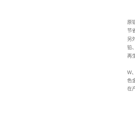
同
原铝
节
另外
铅
再
W
色
在