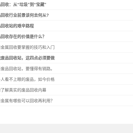
回收：从“垃圾”到“宝藏”
品回收行业前景该何去何从?
品回收站的艰辛路程
品回收存在的价值是什么？
旧金属回收要掌握的技巧和入门
做废品回收站，这四点必须要做
开废品回收站，要懂得有销路。
多人看不上眼的废品，如今价格
你了解真实的废品回收内幕
旧金属有哪些可以回收再利用？