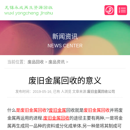
新闻资讯
NEWS CENTER
当前位置：
废品回收
>
废品资讯
>
废旧金属回收的意义
发布时间：2019-05-16, 已有
人浏览 文章来源:
废旧金属回收公司
什么
是废旧金属回收
?
废旧金属
回收就是
废旧金属回收
并将废
金属再运用的进程.
废旧
金属回收
的途径主要有两种,一是将金
属再生成同一品种的资料或分化成单体,另一种是将其制成可