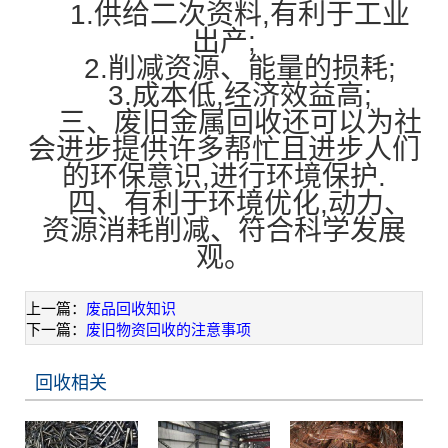
1.供给二次资料,有利于工业
出产;
2.削减资源、能量的损耗;
3.成本低,经济效益高;
三、废旧金属回收还可以为社
会进步提供许多帮忙且进步人们
的环保意识,进行环境保护.
四、有利于环境优化,动力、
资源消耗削减、符合科学发展
观。
上一篇：
废品回收知识
下一篇：
废旧物资回收的注意事项
回收相关