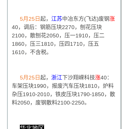
5
月25日
起，
江苏
中冶东方(飞达)废钢
涨
40，调后：钢筋压块2270，刨花压块
2100，散刨花2050，压一1910，压二
1860，压三1810，压四1710，压五
1610，不含税。
5
月25日
起，
浙江
下沙翔嵘科技
涨
40：
车架压块1990，报废汽车压块1810，炉料
杂压1910-2010，铁皮压块1790-1850，散
料2050，废钢散料2100-2250。
华北地区