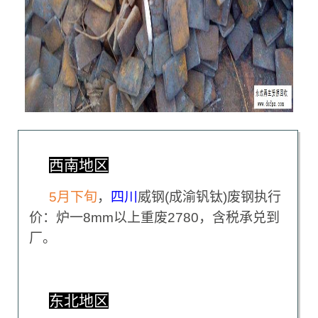
西南地区
5
月下旬
，
四川
威钢(成渝钒钛)废钢执行
价：炉一8mm以上重废2780，含税承兑到
厂。
东北地区