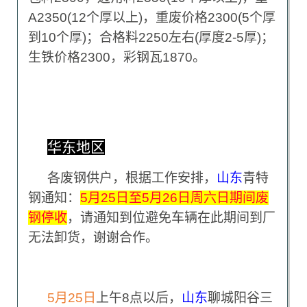
A2350(12个厚以上)，重废价格2300(5个厚
到10个厚)；合格料2250左右(厚度2-5厚)；
生铁价格2300，彩钢瓦1870。
华东地区
各废钢供户，根据工作安排，
山东
青特
钢通知：
5
月25日至5月26日周六日期间废
钢停收
，请通知到位避免车辆在此期间到厂
无法卸货，谢谢合作。
5
月25日
上午8点以后，
山东
聊城阳谷三