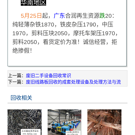
华南地区
5
月25日
起，
广东
合润再生资源
跌
20：
纯轻薄杂铁1870，铁皮杂压1790，中压
1970，剪料压块2050，摩托车架压1970，
剪料2050，看货定价为准！诚信经营，拒
绝掺假！
上一篇：
废旧二手设备回收常识
下一篇：
废旧线路板回收的成套处理设备及处理方法与流
回收相关