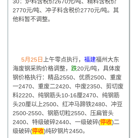
30：炉料含税价2670元/吨、精料含税价
2770元/吨、冲子料含税价2770元/吨。其
他料暂不调整。
5
月25日
上午零点执行，
福建
福州大东
海废钢采购价格调整，
跌
20元/吨，具体废
钢价格执行：精品2550、优质2500、重废
一2470、重废二2420、中废2350、剪切废
料2220、纯钢筋头10-16厘2470、纯钢筋
头20厘以上2500、红冲马蹄铁2480、冲豆
2500-2550、钢筋切粒2550、压扁管头
2400、特级破碎2440、一级破碎(
停收
)二
级破碎(
停收
)纯矽钢片2450。