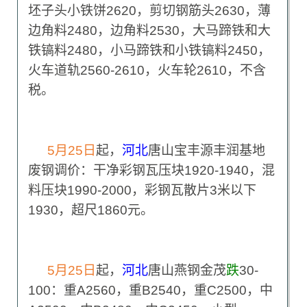
坯子头小铁饼2620，剪切钢筋头2630，薄
边角料2480，边角料2530，大马蹄铁和大
铁镐料2480，小马蹄铁和小铁镐料2450，
火车道轨2560-2610，火车轮2610，不含
税。
5
月25日
起，
河北
唐山宝丰源丰润基地
废钢调价：干净彩钢瓦压块1920-1940，混
料压块1990-2000，彩钢瓦散片3米以下
1930，超尺1860元。
5
月25日
起，
河北
唐山燕钢金茂
跌
30-
100：重A2560，重B2540，重C2500，中