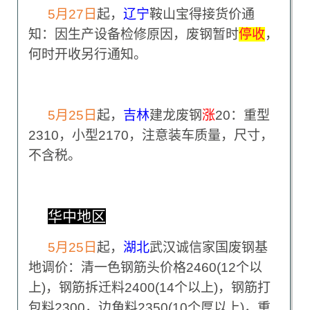
5
月27日
起，
辽宁
鞍山宝得接货价通
知：因生产设备检修原因，废钢暂时
停收
，
何时开收另行通知。
5
月25日
起，
吉林
建龙废钢
涨
20：重型
2310，小型2170，注意装车质量，尺寸，
不含税。
华中地区
5
月25日
起，
湖北
武汉诚信家国废钢基
地调价：清一色钢筋头价格2460(12个以
上)，钢筋拆迁料2400(14个以上)，钢筋打
包料2300，边角料2350(10个厚以上)，重