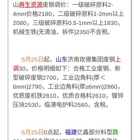
山
再生资源
废钢调价：一级破碎原料2-
4mm价格2180，二级破碎原料1-2mm以上
2080，三级破碎原料0.5-1mm以上1830，
机械生铁(无滴油、拆件)2350不含税。
5
月25日
起，
山东
济南玫德集团废钢
上
调
30，价格明细如下：合格工业废钢、新
型破碎废钢2700，工业边角料(厚＜
6mm)2790，工业边角料(厚≥6mm)2860，
优质废机铁2810，优质合格料2610，镀锌
压块2530，临港电炉料2560，含税。
5
月25日
0
点起，
福建
亿鑫部分料型
跌