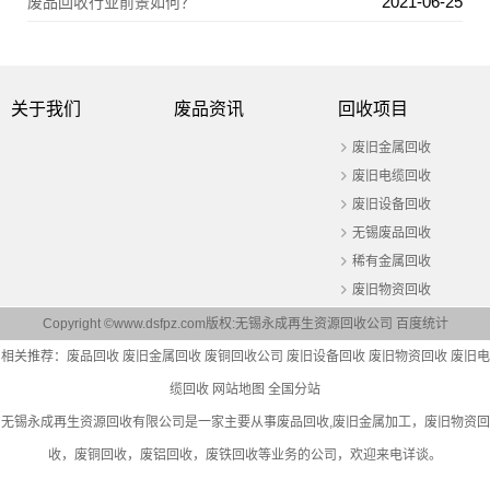
2021-06-25
废品回收行业前景如何？
关于我们
废品资讯
回收项目
废旧金属回收
废旧电缆回收
废旧设备回收
无锡废品回收
稀有金属回收
废旧物资回收
Copyright ©www.dsfpz.com版权:无锡永成再生资源回收公司
百度统计
相关推荐：
废品回收
废旧金属回收
废铜回收公司
废旧设备回收
废旧物资回收
废旧电
缆回收
网站地图
全国分站
无锡永成再生资源回收有限公司是一家主要从事
废品回收
,废旧金属加工，废旧物资回
收，废铜回收，废铝回收，废铁回收等业务的公司，欢迎来电详谈。