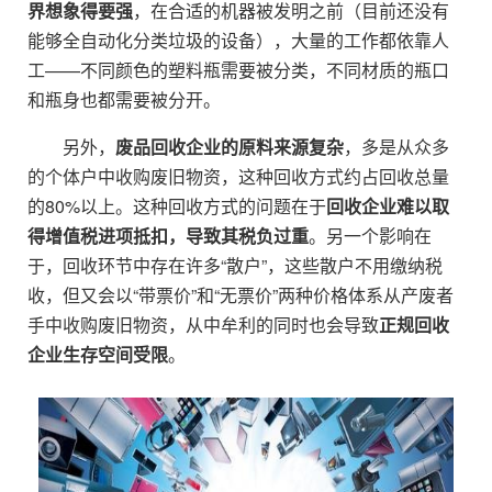
界想象得要强
，在合适的机器被发明之前（目前还没有
能够全自动化分类垃圾的设备），大量的工作都依靠人
工——不同颜色的塑料瓶需要被分类，不同材质的瓶口
和瓶身也都需要被分开。
另外，
废品回收企业的原料来源复杂
，多是从众多
的个体户中收购废旧物资，这种回收方式约占回收总量
的80%以上。这种回收方式的问题在于
回收企业难以取
得增值税进项抵扣，导致其税负过重
。另一个影响在
于，回收环节中存在许多“散户”，这些散户不用缴纳税
收，但又会以“带票价”和“无票价”两种价格体系从产废者
手中收购废旧物资，从中牟利的同时也会导致
正规回收
企业生存空间受限
。