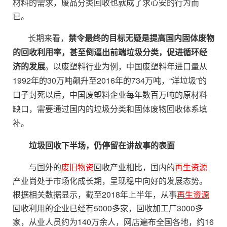
材料的需求，废品分类回收也就成了求心安的行为而
已。
长期来看，
禁令最终的目标无疑是提高国内固体废物
的回收利用率，甚至倒逼出前端垃圾分类，促进循环经
济的发展
。以废塑料行业为例，中国废塑料年进口量从
1992年的30万吨飙升至2016年的734万吨，“洋垃圾”的
口子封死以后，中国废塑料企业每年数百万吨的原材料
缺口，需要通过国内的垃圾分类和固体废物回收体系填
补。
垃圾回收下半场，仍停留在讲故事的表面
与国外的
废旧物资
回收产业相比，国内的
再生资源
产业尚处于市场化成长期，呈现稳中向好的发展态势。
根据相关数据显示，截至2018年上半年，从事
再生资源
回收利用的企业已经有5000多家，回收加工厂3000多
家，从业人员约为140万余人，网店遍布全国各地，约16