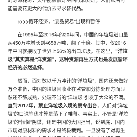
能需要花更大的代价去寻求替代品。
>>>>
循环经济，“废品贸易”出现和暂停
在1995年至2016年的20年间，中国的年垃圾进口量
从450万吨增长到4658万吨，翻了十倍。其中，仅2016
年中国就接收了世界上56%的出口垃圾。在这里，
“洋垃
圾”其实算是“洋资源”，这种资源再生方式也是发展循环
经济的必然选择
。
然而，面对数以千万吨计的“洋垃圾”，国内还未做好
万全准备，中国的垃圾回收业在监管和分拣处理方面显
然还不够成熟，处理不当的“洋垃圾”引发了大众的不满。
直到
2017年，禁止洋垃圾入境的禁令出台
，人们对“洋垃
圾”的口诛笔伐才算是落下了帷幕。事实上，不管是“洋垃
圾”的“倾倒”阴谋，还是中国的大国担当，说到底，国内
市场对原材料的需求才是终极裁判。一旦没有了对再生