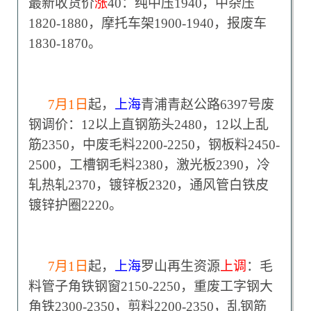
最新收货价
涨
40：纯中压1940，中杂压
1820-1880，摩托车架1900-1940，报废车
1830-1870。
7
月1日
起，
上海
青浦青赵公路6397号废
钢调价：12以上直钢筋头2480，12以上乱
筋2350，中废毛料2200-2250，钢板料2450-
2500，工槽钢毛料2380，激光板2390，冷
轧热轧2370，镀锌板2320，通风管白铁皮
镀锌护圈2220。
7
月1日
起，
上海
罗山再生资源
上调
：毛
料管子角铁钢窗2150-2250，重废工字钢大
角铁2300-2350，剪料2200-2350，乱钢筋