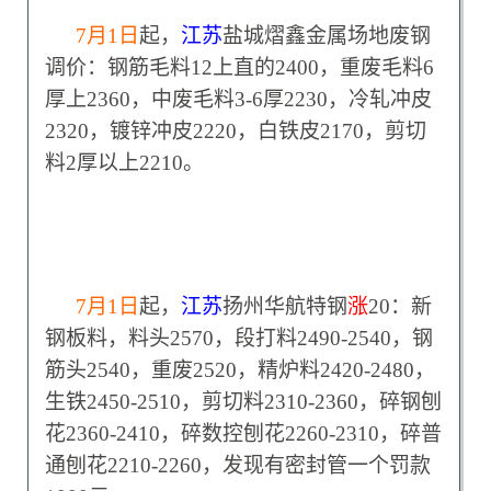
7
月1日
起，
江苏
盐城熠鑫金属场地废钢
调价：钢筋毛料12上直的2400，重废毛料6
厚上2360，中废毛料3-6厚2230，冷轧冲皮
2320，镀锌冲皮2220，白铁皮2170，剪切
料2厚以上2210。
7
月1日
起，
江苏
扬州华航特钢
涨
20：新
钢板料，料头2570，段打料2490-2540，钢
筋头2540，重废2520，精炉料2420-2480，
生铁2450-2510，剪切料2310-2360，碎钢刨
花2360-2410，碎数控刨花2260-2310，碎普
通刨花2210-2260，发现有密封管一个罚款