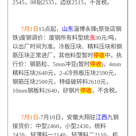
2545，08铝2535，边丝2515，不含税。
7
月1日
15
点起，
山东
淄博永锋(原张店钢
铁)废钢调价：废钢所有料型统
涨
30元/吨，
以出厂时间为准。冷板压块、精料压块和钢
筋压块正常进厂，其他料型暂时
停收
中。执
行价：钢筋粒、5mm冲豆(暂时
停收
)，4mm
精料压块2640元，2-4冷热板压块2590元，
钢筋压块2500元，特级破碎料2610元，
10mm钢板料2640，矽钢片
停收
，不含税。
7
月1日
-7月10日
，安徽大翔驻
江西
九钢
接货价：中型2460，小型2430，统料
2420，轻薄料一2140，轻薄料二2110，机