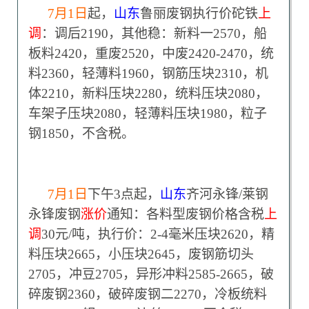
7
月1日
起，
山东
鲁丽废钢执行价砣铁
上
调
：调后2190，其他稳：新料一2570，船
板料2420，重废2520，中废2420-2470，统
料2360，轻薄料1960，钢筋压块2310，机
体2210，新料压块2280，统料压块2080，
车架子压块2080，轻薄料压块1980，粒子
钢1850，不含税。
7
月1日
下午3点起，
山东
齐河永锋/莱钢
永锋废钢
涨价
通知：各料型废钢价格含税
上
调
30元/吨，执行价：2-4毫米压块2620，精
料压块2665，小压块2645，废钢筋切头
2705，冲豆2705，异形冲料2585-2665，破
碎废钢2360，破碎废钢二2270，冷板统料