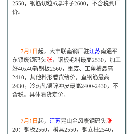
2550，钢筋切粒/6厚冲子2600，不含税到厂
价。
7
月1日
起，大丰联鑫钢厂驻
江苏
南通平
东镇废钢码头
涨
，钢板毛料最高2530，加工
好40x40新钢板2560，重废、工角槽最高
2410，其他料形看货给价，直钢筋最高
2430，冷热轧镀锌冲皮最高2400-2430，不
含税。具体看货定价。
7
月1日
起，
江苏
昆山金风废钢码头
涨
20：钢板2560，模具2550，钢立柱2540，