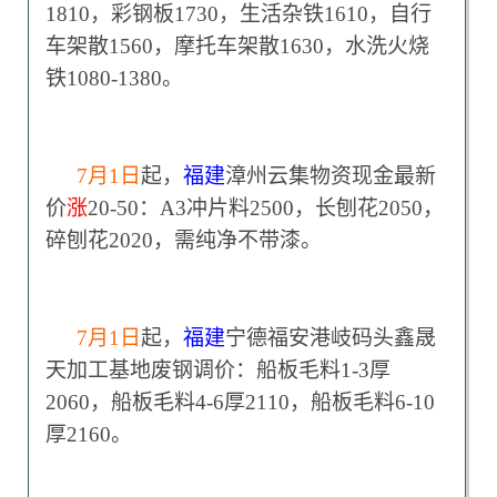
1810，彩钢板1730，生活杂铁1610，自行
车架散1560，摩托车架散1630，水洗火烧
铁1080-1380。
7
月1日
起，
福建
漳州云集物资现金最新
价
涨
20-50：A3冲片料2500，长刨花2050，
碎刨花2020，需纯净不带漆。
7
月1日
起，
福建
宁德福安港岐码头鑫晟
天加工基地废钢调价：船板毛料1-3厚
2060，船板毛料4-6厚2110，船板毛料6-10
厚2160。