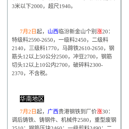
3米以下2000，超尺1940。
7
月2日
起，
山西
临汾新金山个别
涨
20：
特级料2590-2650，一级料2450，二级料
2140，三级料1770，马蹄铁2610-2650，钢
筋头12以上50公分2500，冲豆2700，钢筋
切头12以上10公内2700，破碎料2300-
2370，不含税。
华南地区
7
月2日
起，
广西
贵港钢铁到厂价
涨
30：
调后铸铁、铸钢件、机械件2580，重型废钢
2510；钢筋压块2460；一级剪料2490；二