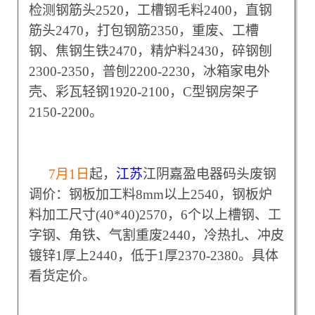
检测钢筋头2520，工槽钢毛料2400，直钢
筋头2470，打包钢筋2350，重废、工槽
钢、焦钢生铁2470，精炉料2430，碎钢刨
2300-2350，普刨2200-2230，冰箱家电外
壳、彩瓦轻钢1920-2100，C型钢房架子
2150-2200。
7
月1日
起，
江苏
江阴嘉盈电器码头废钢
调价：钢板加工料8mm以上2540，钢板炉
料加工尺寸(40*40)2570，6个以上槽钢、工
字钢、角铁、气割重废2440，冷热扎、冲皮
镀锌1厚上2440，低于1厚2370-2380。具体
看货定价。