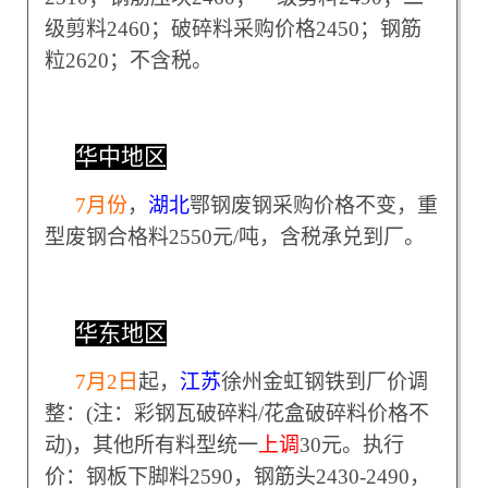
级剪料2460；破碎料采购价格2450；钢筋
粒2620；不含税。
华中地区
7
月份
，
湖北
鄂钢废钢采购价格不变，重
型废钢合格料2550元/吨，含税承兑到厂。
华东地区
7
月2日
起，
江苏
徐州金虹钢铁到厂价调
整：(注：彩钢瓦破碎料/花盒破碎料价格不
动)，其他所有料型统一
上调
30元。执行
价：钢板下脚料2590，钢筋头2430-2490，