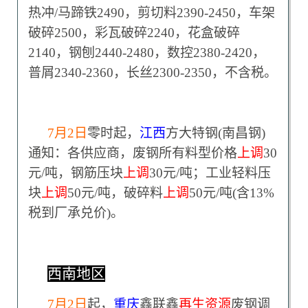
热冲/马蹄铁2490，剪切料2390-2450，车架
破碎2500，彩瓦破碎2240，花盒破碎
2140，钢刨2440-2480，数控2380-2420，
普屑2340-2360，长丝2300-2350，不含税。
7
月2日
零时起，
江西
方大特钢(南昌钢)
通知：各供应商，废钢所有料型价格
上调
30
元/吨，钢筋压块
上调
30元/吨；工业轻料压
块
上调
50元/吨，破碎料
上调
50元/吨(含13%
税到厂承兑价)。
西南地区
7
月2日
起，
重庆
鑫联鑫
再生资源
废钢调