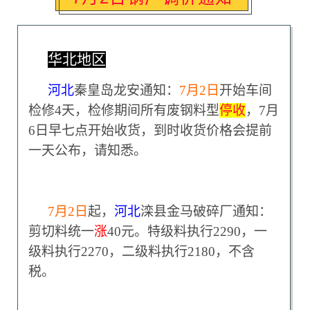
华北地区
河北
秦皇岛龙安通知：
7
月2日
开始车间
检修4天，检修期间所有废钢料型
停收
，7月
6日早七点开始收货，到时收货价格会提前
一天公布，请知悉。
7
月2日
起，
河北
滦县金马破碎厂通知：
剪切料统一
涨
40元。特级料执行2290，一
级料执行2270，二级料执行2180，不含
税。