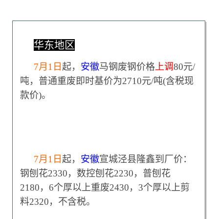
华东地区
7
月1日
起，
安徽
马钢废钢价格
上调
80元/
吨，普通重废即时基价为2710元/吨(含税现
款价)。
7
月1日
起，
安徽
宣城泾县隆鑫到厂价：
钢刨花2330，数控刨花2230，普刨花
2180，6个厚以上重废2430，3个厚以上剪
料2320，不含税。