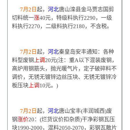
7
月2日
起，
河北
唐山滦县金马贾志国剪
切料统一
涨
40元，特级料执行2290，一级
料执行2270，二级料执行2180，不含税。
7
月2日
起，
河北
秦皇岛安丰通知：各种
料型废钢
上调
20元(注：重A以下混装废钢，
高炉用钢筋头，抛光暖气片，定子破碎料不
调价，无锈无镀锌边丝压块、无锈无镀锌冷
板压块
上调
10元。)
7
月2日
起，
河北
唐山宝丰(丰润城西)废
钢
涨价
20：(烂货议价扣杂质)干净彩钢瓦压
块1990-2000，混料2050-2070，彩钢瓦散片