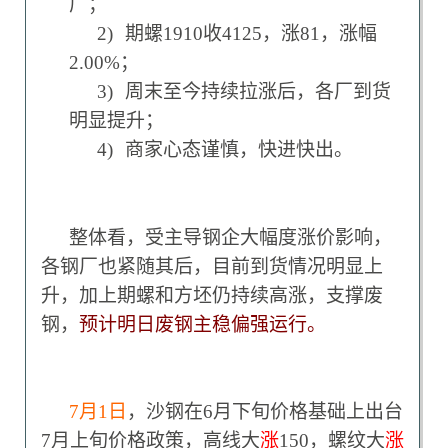
厂；
2)
期螺1910收4125，涨81，涨幅
2.00%；
3)
周末至今持续拉涨后，各厂到货
明显提升；
4)
商家心态谨慎，快进快出。
整体看，受主导钢企大幅度涨价影响，
各钢厂也紧随其后，目前到货情况明显上
升，加上期螺和方坯仍持续高涨，支撑废
钢，
预计明日废钢主稳偏强运行。
7
月1日
，沙钢在6月下旬价格基础上出台
7月上旬价格政策，高线大
涨
150，螺纹大
涨