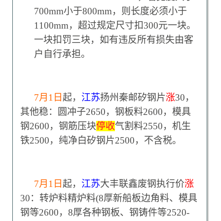
700mm小于800mm，则长度必须小于
1100mm，超过规定尺寸扣300元一块。
一块扣罚三块，如有违反所有损失由客
户自行承担。
7
月1日
起，
江苏
扬州秦邮矽钢片
涨
30，
其他稳：圆冲子2650，钢板料2600，模具
钢2600，钢筋压块
停收
气割料2550，机生
铁2500，纯净白矽钢片2500，不含税。
7
月1日
起，
江苏
大丰联鑫废钢执行价
涨
30：转炉料精炉料(8厚新船板边角料、模具
钢等2600，8厚各种钢板、钢铸件等2520-