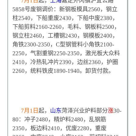
7
月1日
起，
上海
嘉定外冈镇沪宜公路
5858号废钢调价：新钢板模具2560，钢立
柱2540，下船重废2430，下船中废2380，
下船剪料2160-2260，毛料、钢板料2500，
钢立柱2460，工槽钢2430，钢模板2400，
角铁2300-2350，C型钢管料小角铁2100-
2250，气割重钢2250-2350，激光板大众料
2410，冷热轧冲片2390，边丝2360，护圈
2260，统料铁皮1890-1940。卸货付款。
7
月1日
起，
山东
菏泽兴业炉料部分
涨
30-
80：冲子2480，精炉料2480，乱钢筋
2350，板边料2410，优废2280，重废