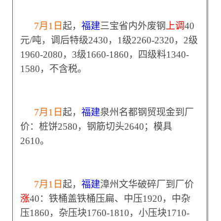
7
月1日
起，
福建
三宝省内外废钢
上调
40
元/吨，调后特级2430，1级2260-2320，2级
1960-2080，3级1660-1860，四级料1340-
1580，不含税。
7
月1日
起，
福建
泉州名都钢贸现金到厂
价：桩饼2580，钢筋切头2640；模具
2610。
7
月1日
起，
福建
漳州文华破碎厂到厂价
涨
40：铁桶盖铁桶压扁、中压1920，中杂
压1860，杂压块1760-1810，小压块1710-