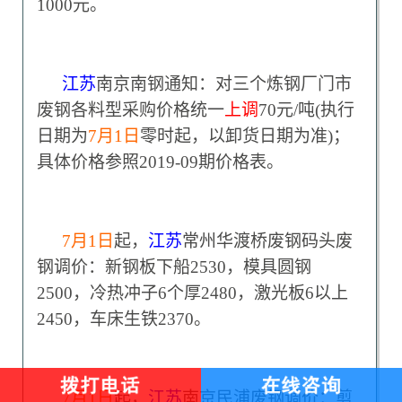
1000元。
江苏
南京南钢通知：对三个炼钢厂门市
废钢各料型采购价格统一
上调
70元/吨(执行
日期为
7
月1日
零时起，以卸货日期为准)；
具体价格参照2019-09期价格表。
7
月1日
起，
江苏
常州华渡桥废钢码头废
钢调价：新钢板下船2530，模具圆钢
2500，冷热冲子6个厚2480，激光板6以上
2450，车床生铁2370。
7
月1日
起，
江苏
南京民浦废钢调价：剪