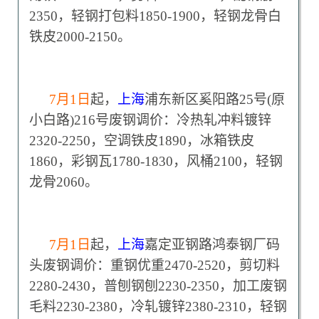
2350，轻钢打包料1850-1900，轻钢龙骨白
铁皮2000-2150。
7
月1日
起，
上海
浦东新区奚阳路25号(原
小白路)216号废钢调价：冷热轧冲料镀锌
2320-2250，空调铁皮1890，冰箱铁皮
1860，彩钢瓦1780-1830，风桶2100，轻钢
龙骨2060。
7
月1日
起，
上海
嘉定亚钢路鸿泰钢厂码
头废钢调价：重钢优重2470-2520，剪切料
2280-2430，普刨钢刨2230-2350，加工废钢
毛料2230-2380，冷轧镀锌2380-2310，轻钢