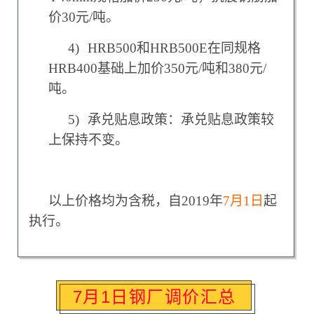
价30元/吨。
4)
HRB500
和HRB500E在同规格
HRB400基础上加价350元/吨和380元/
吨。
5)
承兑贴息政策：承兑贴息政策较
上保持不变。
以上价格均为含税，自2019年
7
月1日
起
执行。
7月1日钢厂调价汇总