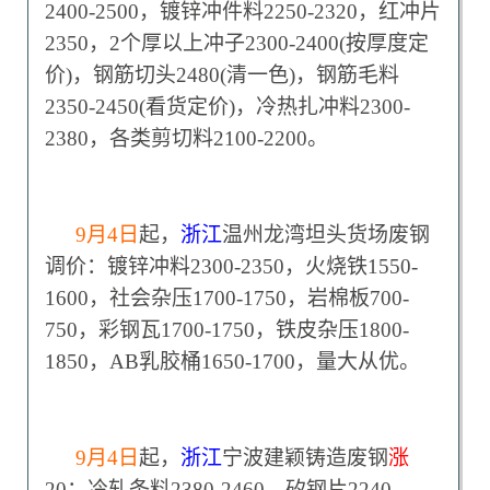
2400-2500，镀锌冲件料2250-2320，红冲片
2350，2个厚以上冲子2300-2400(按厚度定
价)，钢筋切头2480(清一色)，钢筋毛料
2350-2450(看货定价)，冷热扎冲料2300-
2380，各类剪切料2100-2200。
9
月4日
起，
浙江
温州龙湾坦头货场废钢
调价：镀锌冲料2300-2350，火烧铁1550-
1600，社会杂压1700-1750，岩棉板700-
750，彩钢瓦1700-1750，铁皮杂压1800-
1850，AB乳胶桶1650-1700，量大从优。
9
月4日
起，
浙江
宁波建颖铸造废钢
涨
20：冷轧条料2380-2460，矽钢片2240-