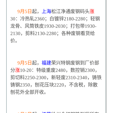
9
月5日
起，
上海
松江净通废钢码头
涨
30：冷热轧2360；白镀锌2180-2280；轻钢
龙骨、风筒铁皮1930-2030；打包带1930-
2130，剪料2130-2280；各种废钢看货给
价。
9
月5日
起，
福建
荣兴特钢废钢到厂价部
分
涨
10-20：特级重废2480，数控销2300，
剪切料2250-2300，新轻废2310-2340，铸铁
铸钢2350，刨花压块2220，不含税，除散
刨花外全部开收。