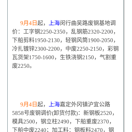
9
月4日
起，
上海
闵行曲吴路废钢基地调
价：工字钢2250-2350，乱钢筋2320-2200，
下船剪料1950-2130，轻钢风筒1900-2050，
冷扎镀锌2300-2200，中废2250-2150，彩钢
瓦货架1750-1600，生铁浇钢2150，气割重
废2250。
9
月4日
起，
上海
嘉定外冈镇沪宜公路
5858号废钢调价(卸货付款)：新钢板2520，
模具2500，钢立柱2490，下船重废2370，
下船中废2240；加工料：钢板料2470，钢