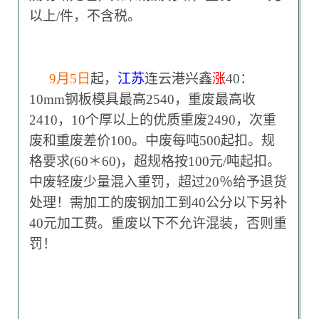
以上/件，不含税。
9
月5日
起，
江苏
连云港兴鑫
涨
40：
10mm钢板模具最高2540，重废最高收
2410，10个厚以上的优质重废2490，次重
废和重废差价100。中废每吨500起扣。规
格要求(60＊60)，超规格按100元/吨起扣。
中废轻废少量混入重罚，超过20％给予退货
处理！需加工的废钢加工到40公分以下另补
40元加工费。重废以下不允许混装，否则重
罚！