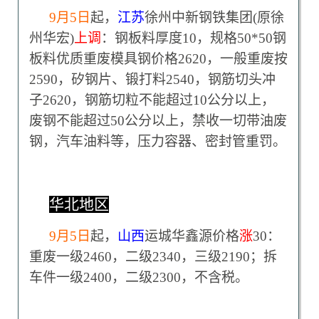
9
月5日
起，
江苏
徐州中新钢铁集团(原徐
州华宏)
上调
：钢板料厚度10，规格50*50钢
板料优质重废模具钢价格2620，一般重废按
2590，矽钢片、锻打料2540，钢筋切头冲
子2620，钢筋切粒不能超过10公分以上，
废钢不能超过50公分以上，禁收一切带油废
钢，汽车油料等，压力容器、密封管重罚。
华北地区
9
月5日
起，
山西
运城华鑫源价格
涨
30：
重废一级2460，二级2340，三级2190；拆
车件一级2400，二级2300，不含税。