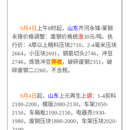
9
月4日
上午8时起，
山东
齐河永锋/莱钢
永锋价格调整：废钢价格统
涨
30元/吨。执
行价：4厚以上精料压块2710，2-4毫米压块
2664，小压块2691，钢筋切头2746，冲豆
2746，炼铁冲豆
停收
，破碎废钢2351，破
碎废钢二2260，不含税。
9
月4日
起，
山东
上元再生
上调
：1-4剪料
2100-2200，模版2080-2130，车架2050-
2150，车厢板2100-2150，电器壳1930-
1980，废钢压块1880-2000，车架压块2020-
2100。