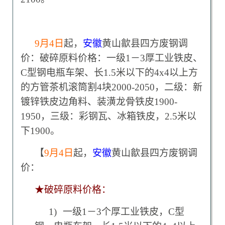
9
月4日
起，
安徽
黄山歙县四方废钢调
价：破碎原料价格：一级1－3厚工业铁皮、
C型钢电瓶车架、长1.5米以下的4x4以上方
的方管茶机滚筒割4块2000-2050，二级：新
镀锌铁皮边角料、装潢龙骨铁皮1900-
1950，三级：彩钢瓦、冰箱铁皮，2.5米以
下1900。
【
9
月4日
起，
安徽
黄山歙县四方废钢调
价：
★破碎原料价格：
1)
一级1－3个厚工业铁皮，C型