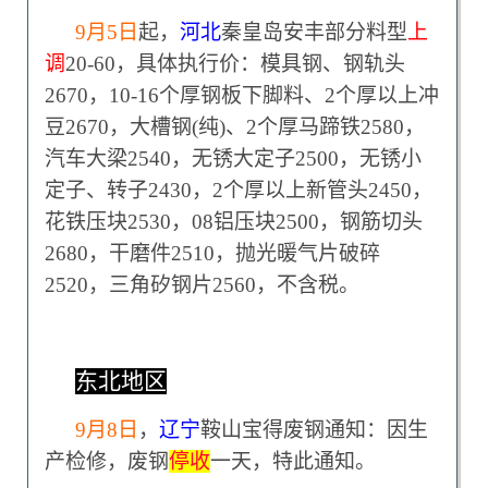
9
月5日
起，
河北
秦皇岛安丰部分料型
上
调
20-60，具体执行价：模具钢、钢轨头
2670，10-16个厚钢板下脚料、2个厚以上冲
豆2670，大槽钢(纯)、2个厚马蹄铁2580，
汽车大梁2540，无锈大定子2500，无锈小
定子、转子2430，2个厚以上新管头2450，
花铁压块2530，08铝压块2500，钢筋切头
2680，干磨件2510，抛光暖气片破碎
2520，三角矽钢片2560，不含税。
东北地区
9
月8日
，
辽宁
鞍山宝得废钢通知：因生
产检修，废钢
停收
一天，特此通知。