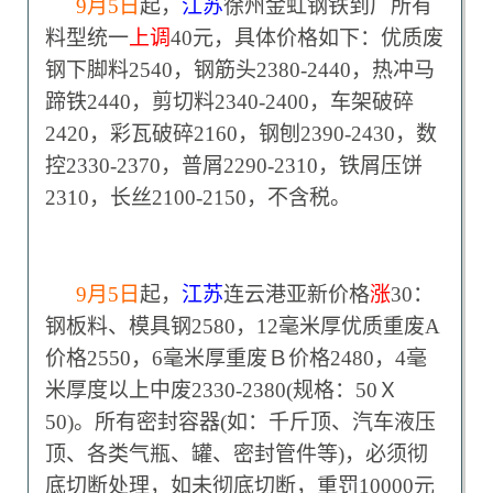
9
月5日
起，
江苏
徐州金虹钢铁到厂所有
料型统一
上调
40元，具体价格如下：优质废
钢下脚料2540，钢筋头2380-2440，热冲马
蹄铁2440，剪切料2340-2400，车架破碎
2420，彩瓦破碎2160，钢刨2390-2430，数
控2330-2370，普屑2290-2310，铁屑压饼
2310，长丝2100-2150，不含税。
9
月5日
起，
江苏
连云港亚新价格
涨
30：
钢板料、模具钢2580，12毫米厚优质重废A
价格2550，6毫米厚重废Ｂ价格2480，4毫
米厚度以上中废2330-2380(规格：50Ｘ
50)。所有密封容器(如：千斤顶、汽车液压
顶、各类气瓶、罐、密封管件等)，必须彻
底切断处理，如未彻底切断，重罚10000元