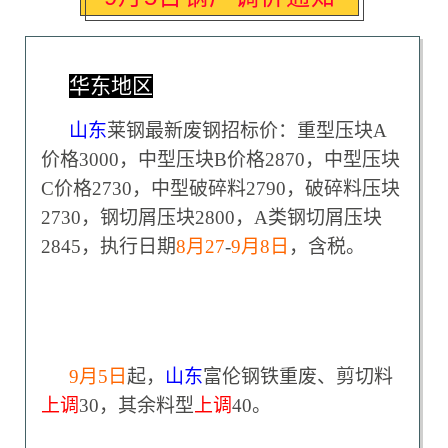
华东地区
山东
莱钢最新废钢招标价：重型压块A
价格3000，中型压块B价格2870，中型压块
C价格2730，中型破碎料2790，破碎料压块
2730，钢切屑压块2800，A类钢切屑压块
2845，执行日期
8
月27
-
9
月8日
，含税。
9
月5日
起，
山东
富伦钢铁重废、剪切料
上调
30，其余料型
上调
40。