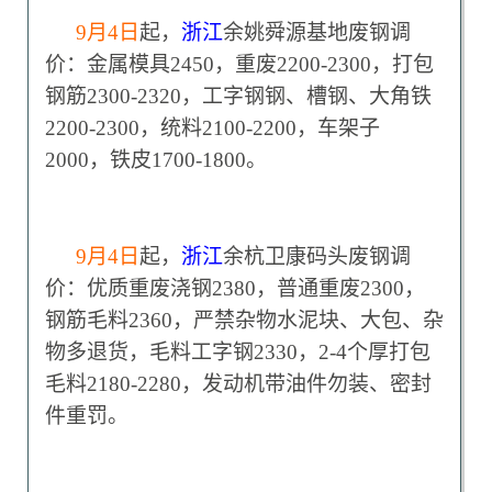
9
月4日
起，
浙江
余姚舜源基地废钢调
价：金属模具2450，重废2200-2300，打包
钢筋2300-2320，工字钢钢、槽钢、大角铁
2200-2300，统料2100-2200，车架子
2000，铁皮1700-1800。
9
月4日
起，
浙江
余杭卫康码头废钢调
价：优质重废浇钢2380，普通重废2300，
钢筋毛料2360，严禁杂物水泥块、大包、杂
物多退货，毛料工字钢2330，2-4个厚打包
毛料2180-2280，发动机带油件勿装、密封
件重罚。