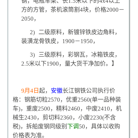
钢，电瓶车架、长1.5米以下的4x4以上
方的方管，茶机滚筒割4块，价格2000－
2050，
2)
二级原料，新镀锌铁皮边角料，
装潢龙骨铁皮，1900－1950，
3)
三级原料，彩钢瓦，冰箱铁皮，
2.5米以下1900，量大货干净加价。】
9
月4日
起，
安徽
长江钢铁公司执行价
格：钢筋切粒2570，优重2560(单一品种装
车)，重废2500，精料2460，中废2410，机
械生2430，剪切料2360，小废2230(不含
税)，拆船废钢同级别
下调
50，具体以收购
价格表为准。