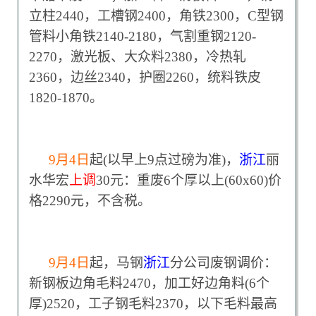
立柱2440，工槽钢2400，角铁2300，C型钢
管料小角铁2140-2180，气割重钢2120-
2270，激光板、大众料2380，冷热轧
2360，边丝2340，护圈2260，统料铁皮
1820-1870。
9
月4日
起(以早上9点过磅为准)，
浙江
丽
水华宏
上调
30元：重废6个厚以上(60x60)价
格2290元，不含税。
9
月4日
起，马钢
浙江
分公司废钢调价：
新钢板边角毛料2470，加工好边角料(6个
厚)2520，工子钢毛料2370，以下毛料最高