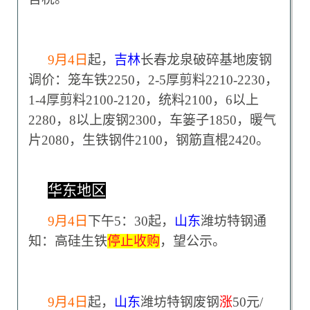
9
月4日
起，
吉林
长春龙泉破碎基地废钢
调价：笼车铁2250，2-5厚剪料2210-2230，
1-4厚剪料2100-2120，统料2100，6以上
2280，8以上废钢2300，车篓子1850，暖气
片2080，生铁钢件2100，钢筋直棍2420。
华东地区
9
月4日
下午5：30起，
山东
潍坊特钢通
知：高硅生铁
停止收购
，望公示。
9
月4日
起，
山东
潍坊特钢废钢
涨
50元/