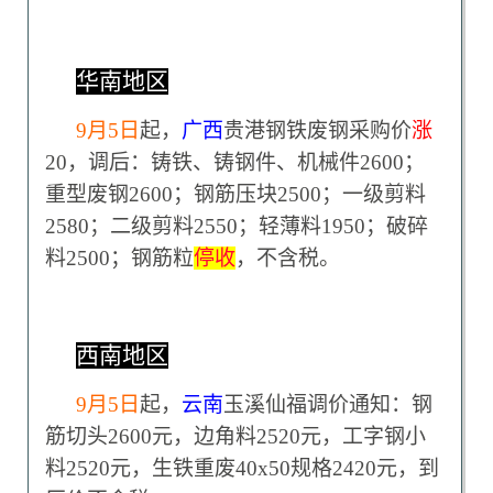
华南地区
9
月5日
起，
广西
贵港钢铁废钢采购价
涨
20，调后：铸铁、铸钢件、机械件2600；
重型废钢2600；钢筋压块2500；一级剪料
2580；二级剪料2550；轻薄料1950；破碎
料2500；钢筋粒
停收
，不含税。
西南地区
9
月5日
起，
云南
玉溪仙福调价通知：钢
筋切头2600元，边角料2520元，工字钢小
料2520元，生铁重废40x50规格2420元，到