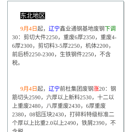
东北地区
9
月4日
起，
辽宁
鑫业通钢基地废钢
下调
30：剪切大件2250，重废6厚2350，重废4-
6厚2300，剪切料3-5厚2250，机体2200，
前后桥2250-2300，生铁钢件2250，不含
税。
9
月4日
起，
辽宁
前杜集团废钢
涨
20：钢
筋切头2590，六厚以上新料2530，十二以
上重废2480，八厚重废2430，6厚重废
2380，08铝压块2430，打碎料特级标准二
个厚以上比重2.0以上2490，铁屑2390，不
含税。