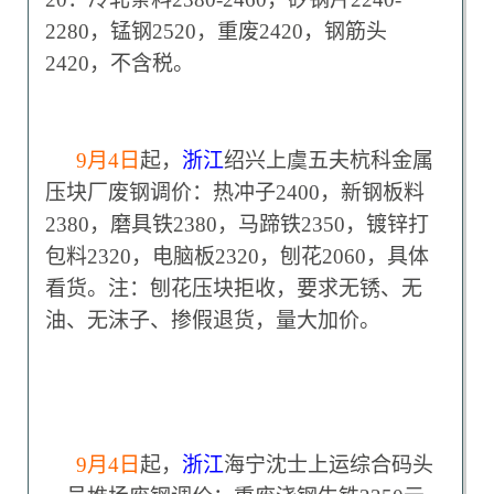
2280，锰钢2520，重废2420，钢筋头
2420，不含税。
9
月4日
起，
浙江
绍兴上虞五夫杭科金属
压块厂废钢调价：热冲子2400，新钢板料
2380，磨具铁2380，马蹄铁2350，镀锌打
包料2320，电脑板2320，刨花2060，具体
看货。注：刨花压块拒收，要求无锈、无
油、无沫子、掺假退货，量大加价。
9
月4日
起，
浙江
海宁沈士上运综合码头