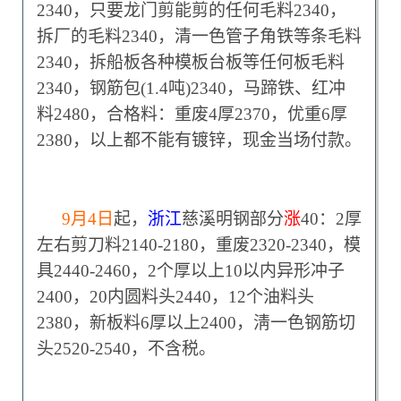
2340，只要龙门剪能剪的任何毛料2340，
拆厂的毛料2340，清一色管子角铁等条毛料
2340，拆船板各种模板台板等任何板毛料
2340，钢筋包(1.4吨)2340，马蹄铁、红冲
料2480，合格料：重废4厚2370，优重6厚
2380，以上都不能有镀锌，现金当场付款。
9
月4日
起，
浙江
慈溪明钢部分
涨
40：2厚
左右剪刀料2140-2180，重废2320-2340，模
具2440-2460，2个厚以上10以内异形冲子
2400，20内圆料头2440，12个油料头
2380，新板料6厚以上2400，淸一色钢筋切
头2520-2540，不含税。