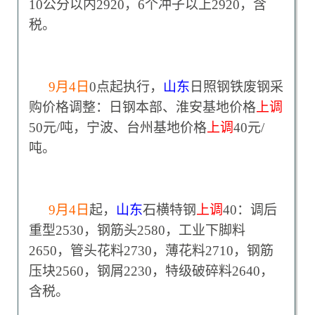
10公分以内2920，6个冲子以上2920，含
税。
9
月4日
0
点起执行，
山东
日照钢铁废钢采
购价格调整：日钢本部、淮安基地价格
上调
50元/吨，宁波、台州基地价格
上调
40元/
吨。
9
月4日
起，
山东
石横特钢
上调
40：调后
重型2530，钢筋头2580，工业下脚料
2650，管头花料2730，薄花料2710，钢筋
压块2560，钢屑2230，特级破碎料2640，
含税。