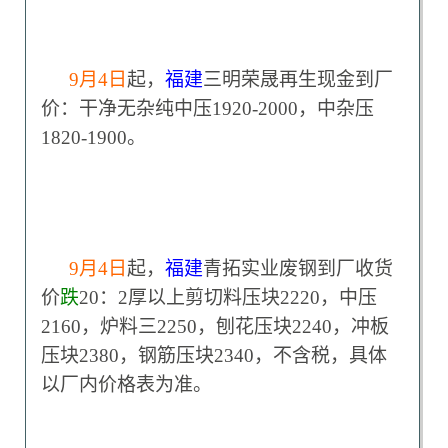
9
月4日
起，
福建
三明荣晟再生现金到厂
价：干净无杂纯中压1920-2000，中杂压
1820-1900。
9
月4日
起，
福建
青拓实业废钢到厂收货
价
跌
20：2厚以上剪切料压块2220，中压
2160，炉料三2250，刨花压块2240，冲板
压块2380，钢筋压块2340，不含税，具体
以厂内价格表为准。