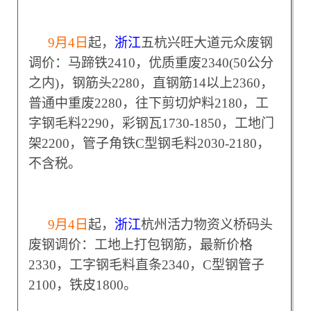
9
月4日
起，
浙江
五杭兴旺大道元众废钢
调价：马蹄铁2410，优质重废2340(50公分
之内)，钢筋头2280，直钢筋14以上2360，
普通中重废2280，往下剪切炉料2180，工
字钢毛料2290，彩钢瓦1730-1850，工地门
架2200，管子角铁C型钢毛料2030-2180，
不含税。
9
月4日
起，
浙江
杭州活力物资义桥码头
废钢调价：工地上打包钢筋，最新价格
2330，工字钢毛料直条2340，C型钢管子
2100，铁皮1800。