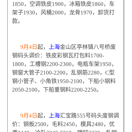
1850，空调铁皮1900，冰箱铁皮1860，车
架子1930，风桶2000，龙骨1970，卸货打
款。
9
月4日
起，
上海
金山区亭林镇八号桥废
钢码头调价：铁皮彩钢瓦打包料1700-
1800，工槽钢2200-2300，电瓶车架1950，
钢窗大管子2100-2200，乱钢筋2280，C型
钢小管子、小角铁1950-2100，下船小钢料
2050-2100，下船重钢料2200-2250。
9
月4日
起，
上海
汇宝路555号码头废钢调
价：钢板2500，毛料2450，模具2480，优