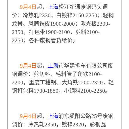
9
月4日
起，
上海
松江净通废钢码头调
价：冷热轧2330；白镀锌2150-2250；轻钢
龙骨、风筒铁皮1900-2000；激光板2300-
2350，打包带1900-2100，剪料2100-
2250；各种废钢看货给价。
9
月4日
起，
上海
市华建拆车有限公司废
钢调价：剪切料、毛料管子角铁2100-
2200，重废工糟钢、大角铁2200-2320，轻
钢打包料1700-1850，小钢料2100-2250。
9
月4日
起，
上海
浦东奚阳公路25号废钢
调价：冷热轧2350，镀锌2320，彩钢瓦