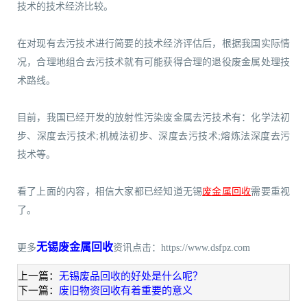
技术的技术经济比较。
在对现有去污技术进行简要的技术经济评估后，根据我国实际情
况，合理地组合去污技术就有可能获得合理的退役废金属处理技
术路线。
目前，我国已经开发的放射性污染废金属去污技术有：化学法初
步、深度去污技术;机械法初步、深度去污技术;熔炼法深度去污
技术等。
看了上面的内容，相信大家都已经知道无锡
废金属回收
需要重视
了。
无锡废金属回收
更多
资讯点击：https://www.dsfpz.com
上一篇：
无锡废品回收的好处是什么呢？
下一篇：
废旧物资回收有着重要的意义