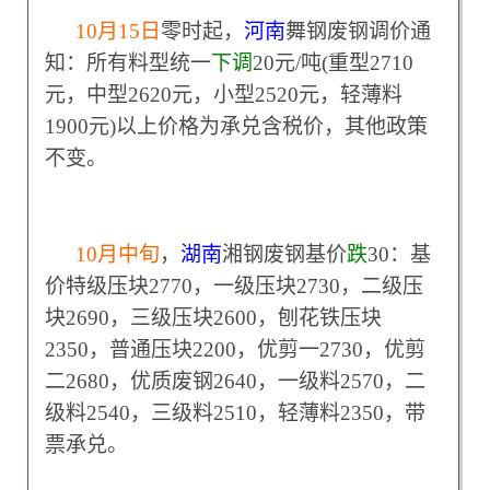
10
月15日
零时起，
河南
舞钢废钢调价通
知：所有料型统一
下调
20元/吨(重型2710
元，中型2620元，小型2520元，轻薄料
1900元)以上价格为承兑含税价，其他政策
不变。
10
月中旬
，
湖南
湘钢废钢基价
跌
30：基
价特级压块2770，一级压块2730，二级压
块2690，三级压块2600，刨花铁压块
2350，普通压块2200，优剪一2730，优剪
二2680，优质废钢2640，一级料2570，二
级料2540，三级料2510，轻薄料2350，带
票承兑。