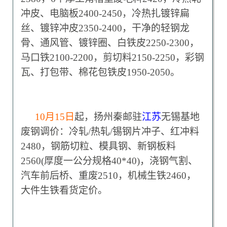
冲皮、电脑板2400-2450，冷热扎镀锌扁
丝、镀锌冲皮2350-2400，干净的轻钢龙
骨、通风管、镀锌圈、白铁皮2250-2300，
马口铁2100-2200，剪切料2150-2250，彩钢
瓦、打包带、棉花包铁皮1950-2050。
10
月15日
起，扬州秦邮驻
江苏
无锡基地
废钢调价：冷轧/热轧/锡钢片冲子、红冲料
2480，钢筋切粒、模具钢、新钢板料
2560(厚度一公分规格40*40)，浇钢气割、
汽车前后桥、重废2510，机械生铁2460，
大件生铁看货定价。