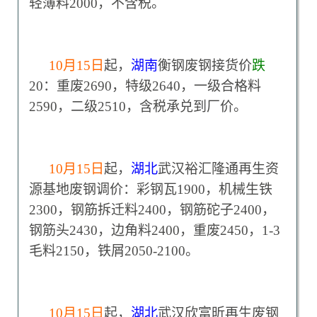
轻薄料2000，不含税。
10
月15日
起，
湖南
衡钢废钢接货价
跌
20：重废2690，特级2640，一级合格料
2590，二级2510，含税承兑到厂价。
10
月15日
起，
湖北
武汉裕汇隆通再生资
源基地废钢调价：彩钢瓦1900，机械生铁
2300，钢筋拆迁料2400，钢筋砣子2400，
钢筋头2430，边角料2400，重废2450，1-3
毛料2150，铁屑2050-2100。
10
月15日
起，
湖北
武汉欣富昕再生废钢