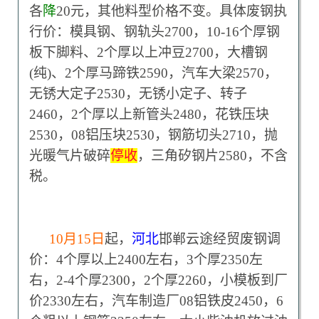
各
降
20元，其他料型价格不变。具体废钢执
行价：模具钢、钢轨头2700，10-16个厚钢
板下脚料、2个厚以上冲豆2700，大槽钢
(纯)、2个厚马蹄铁2590，汽车大梁2570，
无锈大定子2530，无锈小定子、转子
2460，2个厚以上新管头2480，花铁压块
2530，08铝压块2530，钢筋切头2710，抛
光暖气片破碎
停收
，三角矽钢片2580，不含
税。
10
月15日
起，
河北
邯郸云途经贸废钢调
价：4个厚以上2400左右，3个厚2350左
右，2-4个厚2300，2个厚2260，小模板到厂
价2330左右，汽车制造厂08铝铁皮2450，6