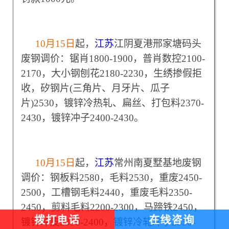
10
月15日
起，
江苏
江阴夏港邢家塘码头
废钢调价：锯肖1800-1900，普肖数控2100-
2170，大小钢刨花2180-2230，生绣掺假拒
收，矽钢片(三角片、月牙片、瓜子
片)2530，镀锌冷热轧、扁丝、打包料2370-
2430，镀锌冲子2400-2430。
10
月15日
起，
江苏
常州南夏墅基地废钢
调价：钢板料2580，毛料2530，重废2450-
2500，工槽钢毛料2440，重废毛料2350-
2450，剪料毛料2200-2300，马蹄铁2450，
镀锌冲皮2350-2400，镀锌冷轧冲子2350-