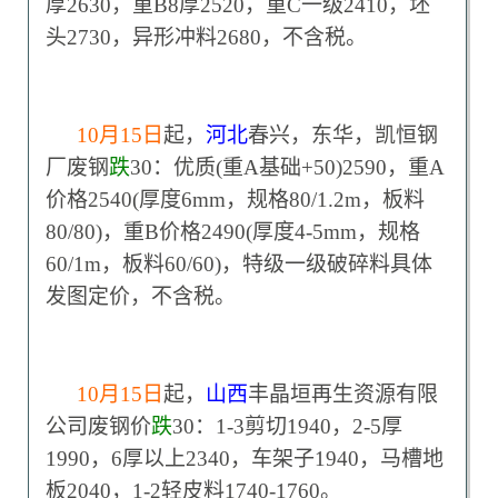
厚2630，重B8厚2520，重C一级2410，坯
头2730，异形冲料2680，不含税。
10
月15日
起，
河北
春兴，东华，凯恒钢
厂废钢
跌
30：优质(重A基础+50)2590，重A
价格2540(厚度6mm，规格80/1.2m，板料
80/80)，重B价格2490(厚度4-5mm，规格
60/1m，板料60/60)，特级一级破碎料具体
发图定价，不含税。
10
月15日
起，
山西
丰晶垣再生资源有限
公司废钢价
跌
30：1-3剪切1940，2-5厚
1990，6厚以上2340，车架子1940，马槽地
板2040，1-2轻皮料1740-1760。