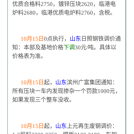
优质合格料2750，镀锌压块2620，临港电
炉料2680，临港优质电炉料2760，含税。
10
月15日
0
点执行，
山东
日照钢铁调价通
知：本部及基地价格
下调
30元/吨。具体以
价格表为准。
10
月15日
起，
山东
滨州广富集团通知：
所有压块一车内发现掺杂一个罚款1000元，
如果发现三个整车没收。
10
月15日
起，
山东
上元再生废钢调价：