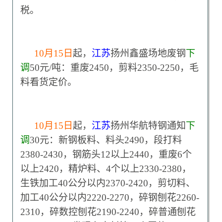
税。
10
月15日
起，
江苏
扬州鑫盛场地废钢
下
调
50元/吨：重废2450，剪料2350-2250，毛
料看货定价。
10
月15日
起，
江苏
扬州华航特钢通知
下
调
30元：新钢板料、料头2490，段打料
2380-2430，钢筋头12以上2440，重废6个
以上2420，精炉料、4个以上2330-2380，
生铁加工40公分以内2370-2420，剪切料、
加工40公分以内2220-2270，碎钢刨花2260-
2310，碎数控刨花2190-2240，碎普通刨花