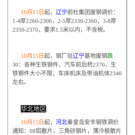
10
月15日
起，
辽宁
前杜集团废钢调价：
1-4厚2260-2300，2-5厚2330-2360，3-8厚
2350-2370，要求1.5米以内，不含税。
10
月15日
起，钢厂驻
辽宁
基地废钢
跌
30：各种生铁钢件、汽车前后桥2370，生
铁钢件大小不限；车床机床及带油机体2340
左右。
华北地区
10
月15日
起，
河北
秦皇岛安丰钢铁调价
通知：08铝散片，三角矽钢片，薄冷板散片