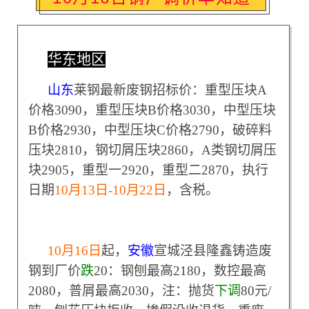
华东地区
山东
莱钢最新废钢招标价：重型压块A
价格3090，重型压块B价格3030，中型压块
B价格2930，中型压块C价格2790，破碎料
压块2810，钢切屑压块2860，A类钢切屑压
块2905，重型一2920，重型二2870，执行
日期
10
月13日-10月22日
，含税。
10
月16日
起，
安徽
宣城泾县隆鑫铸造废
钢到厂价
跌
20：钢刨最高2180，数控最高
2080，普屑最高2030，注：抛货
下调
80元/