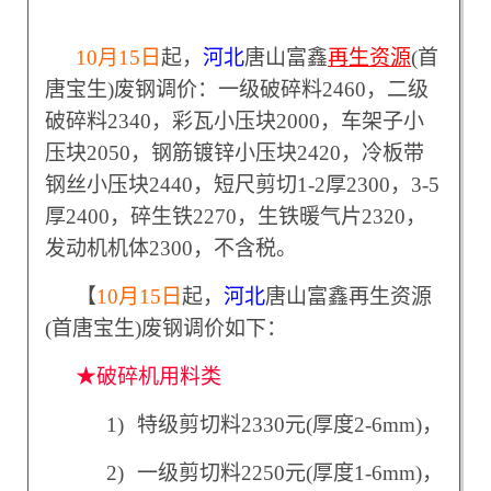
10
月15日
起，
河北
唐山富鑫
再生资源
(首
唐宝生)废钢调价：一级破碎料2460，二级
破碎料2340，彩瓦小压块2000，车架子小
压块2050，钢筋镀锌小压块2420，冷板带
钢丝小压块2440，短尺剪切1-2厚2300，3-5
厚2400，碎生铁2270，生铁暖气片2320，
发动机机体2300，不含税。
【
10
月15日
起，
河北
唐山富鑫再生资源
(首唐宝生)废钢调价如下：
★破碎机用料类
1)
特级剪切料2330元(厚度2-6mm)，
2)
一级剪切料2250元(厚度1-6mm)，