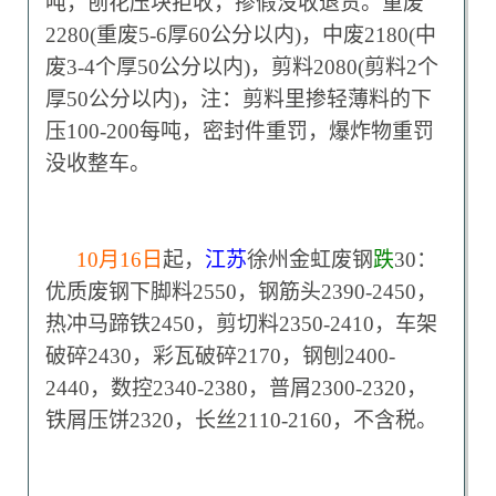
吨，刨花压块拒收，掺假没收退货。重废
2280(重废5-6厚60公分以内)，中废2180(中
废3-4个厚50公分以内)，剪料2080(剪料2个
厚50公分以内)，注：剪料里掺轻薄料的下
压100-200每吨，密封件重罚，爆炸物重罚
没收整车。
10
月16日
起，
江苏
徐州金虹废钢
跌
30：
优质废钢下脚料2550，钢筋头2390-2450，
热冲马蹄铁2450，剪切料2350-2410，车架
破碎2430，彩瓦破碎2170，钢刨2400-
2440，数控2340-2380，普屑2300-2320，
铁屑压饼2320，长丝2110-2160，不含税。