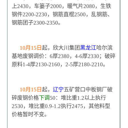
上2430，车篓子2000，暖气片2080，生铁
钢件2200-2230，钢筋直棍2500，乱钢筋、
钢筋团子2300-2350。
10
月15日
起，欣大川集团
黑龙江
哈尔滨
基地废钢调价：6厚2380，4-6厚2330；破碎
原料1-4厚2130-2160，2-5厚2180-2210。
10
月15日
起，
辽宁
五矿营口中板钢厂破
碎废钢价格
下调
50：堆比重1.2以上执行
2530，堆比重0.9-1.2执行2475，其他料型
价格暂时不变。