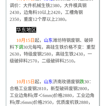
调价：大件机械生铁2380，大件模具钢
2430，边角料10以上2420，工槽角钢
2350，重废12个厚以上2380。
华东地区
10
月15日
起，
山东
潍坊特钢废钢、破碎
料
下调
30元每吨，高硅生铁价格不变：重型
2630，特级废钢2580，高硅生铁2430，一
级破碎料2570，二级破碎料2510。
10
月15日
起，
山东
济南玫德废钢
跌
30：
合格工业废钢2810，新型破碎废钢2800，
工业边角料(厚＜6mm)价格2880，工业边角
料(厚≥6mm)价格2950，优质废机铁2880，