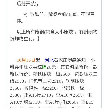
后分开装)，
9)
散铁丝、散钢丝绳1830，不限直
径。
以上所有废钢(包含大小压块)，有封闭物
爆炸物重罚。】
10
月15日
起，
河北
石家庄澳森通知：小
料类和压块类统
降
20元，其它料型暂稳，最
新执行价：花铁压块一级2660，花铁压块二
级2560，打包带压块2510，钢筋压块
2560，破碎料一级2250，马蹄铁一级
2580，重A15厚2710，重A10厚2650，重
A10厚(特)2710，重A6厚(特)2650，重B15