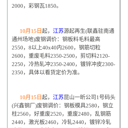
2000，彩钢瓦1850。
10
月15日
起，
江苏
源起再生(联鑫驻南通
通州场地)废钢调价：钢板料毛料最高
2550，8以上40x40内2600，钢筋切粒
2600，重废毛料2350-2500，剪切料2120-
2250，冷热轧冲2350-2400，镀锌冲皮2300-
2350，具体以看货定价为准。
10
月15日
起，
江苏
昆山一昕公司1号码头
(兴鑫钢厂)废钢调价：钢板模具2580，钢立
柱2560，好重废2520，重废2480，乱钢筋
2440，激光板2460，冷轧2440，镀锌冷轧