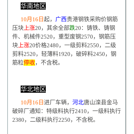
华南地区
10
月16日
起，
广西
贵港钢铁采购价钢筋
压块
上涨
20，其余全部
跌
20：铸铁、铸钢
件、机械件2520，重型废钢2570，钢筋压
块
上涨
20价格2480，一级剪料2550，二级
剪料2520，轻薄料1920，破碎料2450，钢
筋粒
停收
，不含税。
华北地区
10
月16日
进厂车辆，
河北
唐山滦县金马
破碎厂通知：特级料执行2410，一级料执行
2380，二级料执行2250，不含税。