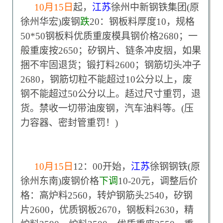
10
月15日
起，
江苏
徐州中新钢铁集团(原
徐州华宏)废钢
跌
20：钢板料厚度10，规格
50*50钢板料优质重废模具钢价格2680；一
般重废按2650；矽钢片、链条冲皮㧢，如果
捆不牢固退货；锻打料2600；钢筋切头冲子
2680，钢筋切粒不能超过10公分以上，废
钢不能超过50公分以上。趏过尺寸重罚，退
货。禁收一切带油废钢，汽车油料等。(压
力容器、密封管重罚！)
10
月15日
12
：00开始，
江苏
徐钢钢铁(原
徐州东南)废钢价格
下调
10-20元，调整后价
格：高炉料2560，转炉钢筋头2540，矽钢
片2600，优质钢板2670，钢板料2630，精