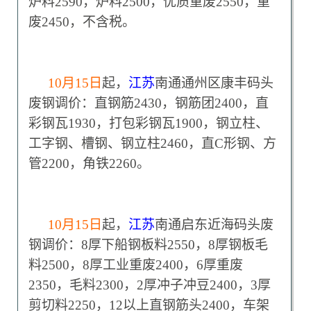
炉料2590，炉料2500，优质重废2550，重
废2450，不含税。
10
月15日
起，
江苏
南通通州区康丰码头
废钢调价：直钢筋2430，钢筋团2400，直
彩钢瓦1930，打包彩钢瓦1900，钢立柱、
工字钢、槽钢、钢立柱2460，直C形钢、方
管2200，角铁2260。
10
月15日
起，
江苏
南通启东近海码头废
钢调价：8厚下船钢板料2550，8厚钢板毛
料2500，8厚工业重废2400，6厚重废
2350，毛料2300，2厚冲子冲豆2400，3厚
剪切料2250，12以上直钢筋头2400，车架