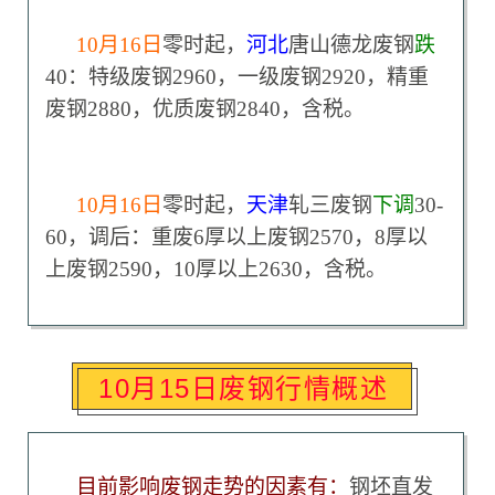
10
月16日
零时起，
河北
唐山德龙废钢
跌
40：特级废钢2960，一级废钢2920，精重
废钢2880，优质废钢2840，含税。
10
月16日
零时起，
天津
轧三废钢
下调
30-
60，调后：重废6厚以上废钢2570，8厚以
上废钢2590，10厚以上2630，含税。
10月15日废钢行情概述
目前影响废钢走势的因素有：
钢坯直发