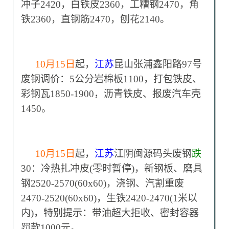
冲子2420，白铁皮2360，工糟钢2470，角
铁2360，直钢筋2470，刨花2140。
10
月15日
起，
江苏
昆山张浦鑫阳路97号
废钢调价：5公分岩棉板1100，打包铁皮、
彩钢瓦1850-1900，沥青铁皮、报废汽车壳
1450。
10
月15日
起，
江苏
江阴闽源码头废钢
跌
30：冷热扎冲皮(零时暂停)，新钢板、磨具
钢2520-2570(60x60)，浇钢、汽割重废
2470-2520(60x60)，生铁2420-2470(1米以
内)，特别提示：带油超大拒收、密封容器
罚款1000元。