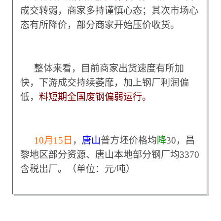
成交转弱，商家多持谨慎心态；其次
市场心
态有所降价，部分商家开始压价收货。
整体来看，目前商家出货速度有所加
快，下游成交持续萎靡，加上钢厂利润偏
低，
料短期全国废钢偏弱运行。
10
月15日
，
唐山
普方坯价格均
降
30，昌
黎地区部分资源、唐山本地部分钢厂均3370
含税出厂。（单位：元/吨）