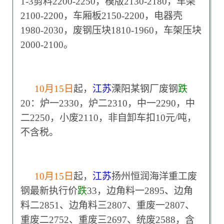
1-3剪料2200-2250，模版2130-2180，车架
2100-2200，车厢板2150-2200，电器壳
1980-2030，废钢压块1810-1960，车架压块
2000-2100。
10
月15日
起，
江苏
溧阳某钢厂废钢
跌
20：炉一2330，炉二2310，中一2290，中
二2250，小废2110，非自卸车扣10元/吨，
不含税。
10
月15日
起，
江苏
扬州恒润海洋重工废
钢最新执行价
跌
33，边角料一2895、边角
料二2851、边角料三2807、重废一2807、
重废二2752、重废三2697、统废2588，含