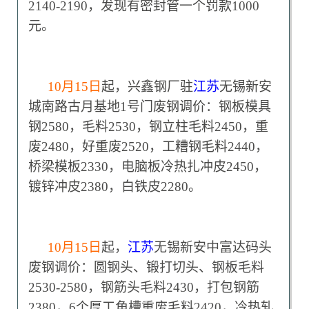
2140-2190，发现有密封管一个罚款1000
元。
10
月15日
起，兴鑫钢厂驻
江苏
无锡新安
城南路古月基地1号门废钢调价：钢板模具
钢2580，毛料2530，钢立柱毛料2450，重
废2480，好重废2520，工糟钢毛料2440，
桥梁模板2330，电脑板冷热扎冲皮2450，
镀锌冲皮2380，白铁皮2280。
10
月15日
起，
江苏
无锡新安中富达码头
废钢调价：圆钢头、锻打切头、钢板毛料
2530-2580，钢筋头毛料2430，打包钢筋
2380，6个厚工角槽重废毛料2420，冷热轧