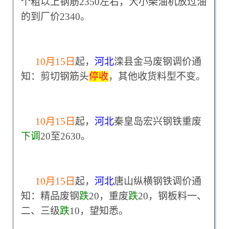
个粗以上钢筋2350左右，大小柴油机放过油
的到厂价2340。
10
月15日
起，
河北
滦县金马废钢调价通
知：剪切钢筋头
停收
，其他收货料型不变。
10
月15日
起，
河北
秦皇岛宏兴钢铁重废
下调
20至2630。
10
月15日
起，
河北
唐山纵横钢铁调价通
知：精品废钢
跌
20，重废
跌
20，钢板料一、
二、三级
跌
10，望知悉。