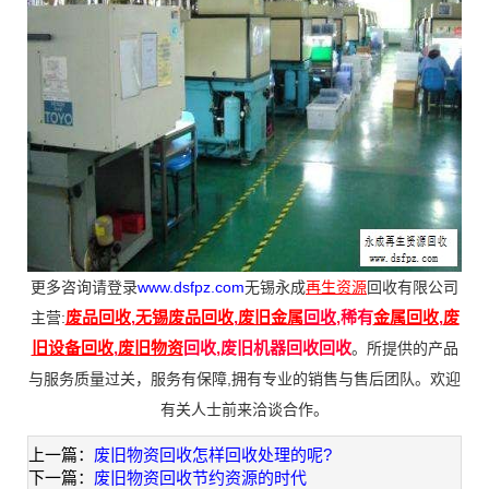
更多咨询请登录
www.dsfpz.com
无锡永成
再生资源
回收有限公司
废品回收
,
无锡
废品回收
,
废旧金属
回收
,
稀有
金属回收
,
废
主营:
旧设备回收
,
废旧物资
回收,废旧机器回收回收
。所提供的产品
与服务质量过关，服务有保障,拥有专业的销售与售后团队。欢迎
有关人士前来洽谈合作。
上一篇：
废旧物资回收怎样回收处理的呢?
下一篇：
废旧物资回收节约资源的时代