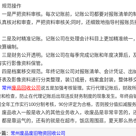
范操作
是严把资料审核。每次记账前，记账公司都要对报账清单的制
认真核对和审查，严把资料审核关;同时，还细致地指导村报账员
。
是及时精准记账。记账公司在处理会计科目上更加精准统一，
决算编制。
是财务公开透明。记账公司在每季完成记账和年度决算后，及
容实行影像资料保管。
是档案移交规范。年终记账公司对报账清单、会计凭证、出纳
开表及影像资料进行分类整理，装订成册，档案盒封装，整体移
常州
废品回收公司
说五是加强考核管理。实行代理记账后，财政
查和检查，防止在代理记账后出现违反财务制度的现象发生。年终由
司全年工作实行100分制考核，90分评定为合格，否则按分值扣减服
品收入一般是收入的其他业务收入，收废品是非常辛苦的，还
，都是靠运气的，还有的就是在超市，饭店周围逛，夏天那么热
一篇：
常州废品废旧物资回收公司