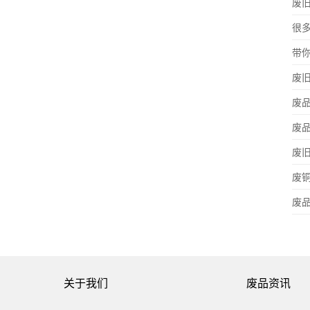
废
很
带
废
废
废
废
废
废
关于我们
废品资讯