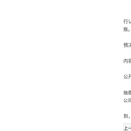
规
一
行
账
二
预
三
内
四
公
抽
公
废
到
上