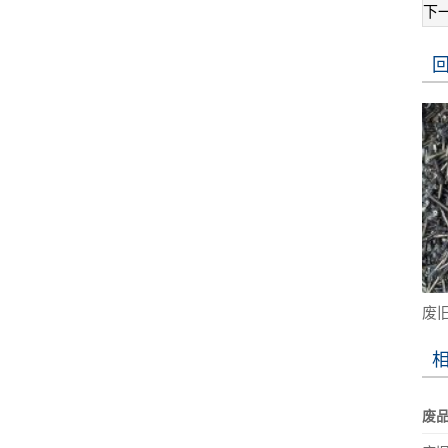
下
废
废