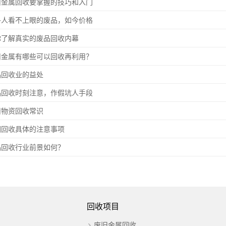
旧金属回收要掌握的技巧和入门
多人看不上眼的废品，如今价格
你了解真实的废品回收内幕
旧金属有哪些可以回收再利用？
品回收业的益处
品回收时刻注意，作假坑人手段
旧物资回收常识
铜回收具体的注意事项
品回收行业前景如何？
回收项目
废旧金属回收