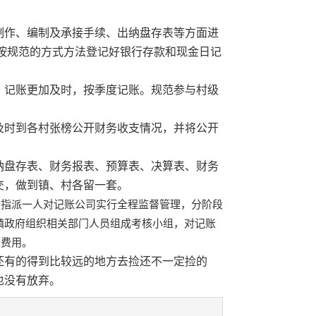
咨
回
作、编制及承接手续、出纳盘存表等方面进
询
顶
按规范的方式方法登记好银行存款和现金日记
部
记账更加及时，按季度记账。规范参与村级
时到各村张榜公开财务收支情况，并将公开
盘存表、财务报表、预算表、决算表、财务
交，做到镇、村各留一套。
所指派一人对记账公司实行全程监督管理，分阶段
镇政府组织相关部门人员组成考核小组，对记账
务费用。
有的得到比较远的地方去捡还不一定捡的
也没有放弃。