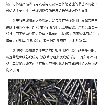
波。导体是产品进行电流或电磁波信息传输功能的最基本的必不
可少的主要构件。光缆则以传输光波的光导纤维作为导体。
2.电线电缆组成之绝缘层。是包覆在导线外围四周起着电气
绝缘作用的构件。即能确保传输的电流或电磁波、光波只沿着导
线行进而不流向外面，导体上具有的电位(即对周围物体形成的电
位差、即电压)能被隔绝，要确保外界物体和人身的安全。
3.电线电缆组成之填充结构：很多电线电缆产品是多芯的，
将这些绝缘线芯或线对成缆(或分组多次成缆)后，一是外形不圆
整，二是绝缘线芯间留有很大空隙因此必须在成缆时加入填充结
构来说明