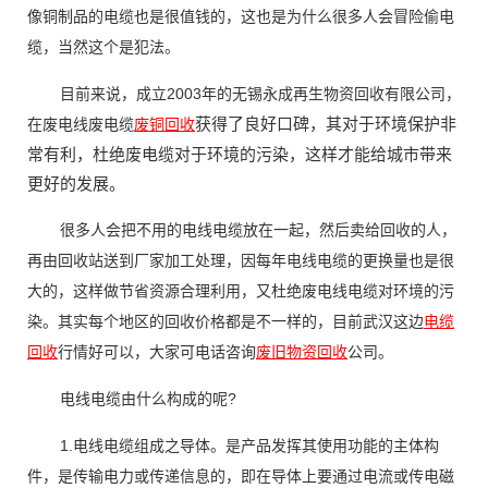
像铜制品的电缆也是很值钱的，这也是为什么很多人会冒险偷电
缆，当然这个是犯法。
目前来说，成立2003年的无锡永成再生物资回收有限公司，
获得了良好口碑，其对于环境保护非
在废电线废电缆
废铜回收
常有利，杜绝废电缆对于环境的污染，这样才能给城市带来
更好的发展。
很多人会把不用的电线电缆放在一起，然后卖给回收的人，
再由回收站送到厂家加工处理，因每年电线电缆的更换量也是很
大的，这样做节省资源合理利用，又杜绝废电线电缆对环境的污
染。其实每个地区的回收价格都是不一样的，目前武汉这边
电缆
回收
行情好可以，大家可电话咨询
废旧物资回收
公司。
电线电缆由什么构成的呢?
1.电线电缆组成之导体。是产品发挥其使用功能的主体构
件，是传输电力或传递信息的，即在导体上要通过电流或传电磁