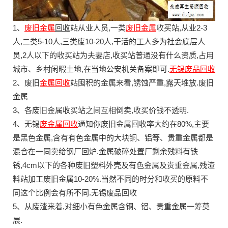
1、
废旧金属
回收
站从业人员,一类
废旧金属
收买站,从业2-3
人,二类5-10人,三类废10-20人,干活的工人多为社会底层人
员,2人以下的收买站为夫妻店,收买站普通没有什么资质,占用
城市、乡村闲暇土地,在当地公安机关备案即可.
无锡废品回收
2、废旧
金属回收
站囤积的金属来看,锈蚀严重,露天堆放.废旧
金属
3、各废旧金属收买站之间互相倒卖,收买价钱不透明.
4、无锡
废金属回收
通知你废旧金属回收率大约在80%,主要
是黑色金属,含有有色金属中的大块铜、铝等、贵重金属都是
混合在一同卖给钢厂回炉.金属破碎处置厂剩余残料有铁
锈,4cm以下的各种废旧塑料外壳及有色金属及贵重金属,残渣
料站加工废旧金属10-20%.当然不同的时分和收买的原料不
同这个比例会有所不同.无锡废品回收
5、从废渣来着,对细小有色金属含铜、铝、贵重金属一筹莫
展.