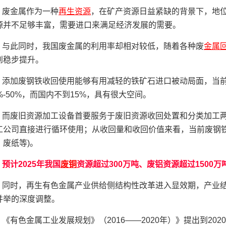
废金属作为一种
再生资源
，在矿产资源日益紧缺的背景下，地
源并不足够丰富，需要进口来满足经济发展的需要。
与此同时，我国废金属的利用率却相对较低，随着各种废
金属
到稳步提升。
添加废钢铁收回使用能够有用减轻的铁矿石进口被动局面，当
5%-50%，而国内不到15%，具有很大空间。
而废旧资源加工设备首要服务于废旧资源收回处置和分类加工
工公司直接进行循环使用；从收回量和收回价值来看，当前废钢铁
、废纸等)。
预计2025年我国
废铜
资源超过300万吨、废铝资源超过1500
同时，再生有色金属产业供给侧结构性改革进入显效期，产业
并举的深度调整。
《有色金属工业发展规划》（2016——2020年）》提出到2