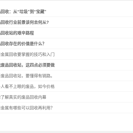
回收：从“垃圾”到“宝藏”
品回收行业前景该何去何从?
品回收站的艰辛路程
品回收存在的价值是什么？
旧金属回收要掌握的技巧和入门
做废品回收站，这四点必须要做
开废品回收站，要懂得有销路。
多人看不上眼的废品，如今价格
你了解真实的废品回收内幕
旧金属有哪些可以回收再利用？