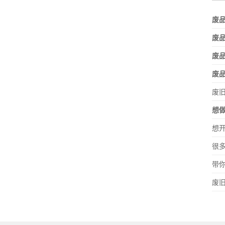
废品
废
废
废
废
想
想
很
带
废