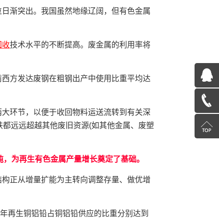
位日渐突出。我国虽然地缘辽阔，但有色金属
回收
技术水平的不断提高。废金属的利用率将
QQ
前西方发达废钢在粗钢出产中使用比重平均达
在
13585078600
两大环节，以便于收回物料运送流转到有关深
线
都远远超越其他废旧资源(如其他金属、废塑
返
咨
回
万吨，为再生有色金属产量增长奠定了基础。
询
顶
结构正从增量扩能为主转向调整存量、做优增
部
020年再生铜铝铅占铜铝铅供应的比重分别达到