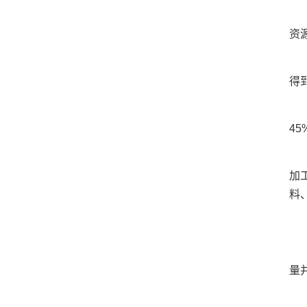
资
得
4
加
料
量