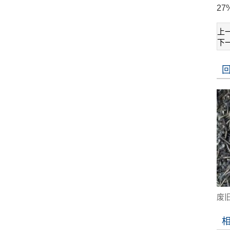
2
上
下
废