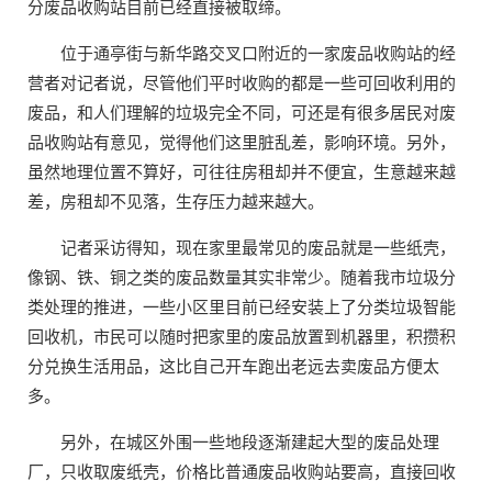
分废品收购站目前已经直接被取缔。
位于通亭街与新华路交叉口附近的一家废品收购站的经
营者对记者说，尽管他们平时收购的都是一些可回收利用的
废品，和人们理解的垃圾完全不同，可还是有很多居民对废
品收购站有意见，觉得他们这里脏乱差，影响环境。另外，
虽然地理位置不算好，可往往房租却并不便宜，生意越来越
差，房租却不见落，生存压力越来越大。
记者采访得知，现在家里最常见的废品就是一些纸壳，
像钢、铁、铜之类的废品数量其实非常少。随着我市垃圾分
类处理的推进，一些小区里目前已经安装上了分类垃圾智能
回收机，市民可以随时把家里的废品放置到机器里，积攒积
分兑换生活用品，这比自己开车跑出老远去卖废品方便太
多。
另外，在城区外围一些地段逐渐建起大型的废品处理
厂，只收取废纸壳，价格比普通废品收购站要高，直接回收