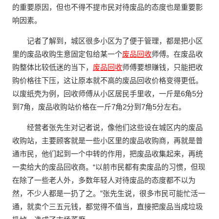
的重要原因，但也不得不提市民对待废品的态度也是重要影
响因素。
记者了解到，城区很多小区为了便于管理，都是把小区
里的废品收购生意固定包给某一个
废品回收
师傅。在废品收
购整体比较低迷的当下，
废品回收
师傅要想赚钱，只能把收
购价格往下压，这让原本就不高的废品回收价格变得更低。
以废纸壳为例，回收师傅从小区居民手里收，一斤是6角5分
到7角，废品收购站价格在一斤7角2分到7角5分左右。
经营者张先生对记者说，像他们这些设在城区内的废品
收购站，主要顾客就是一些小区里的废品收购商，再就是普
通市民，他们起到一个中转的作用，把废品收集起来，再统
一卖给大的废品回收商。“以前市民都有卖废品的习惯，但现
在除了一些老人外，多数年轻人对待废品的态度都不以为
然，不少人都是一扔了之。”张先生说，很多市民可能忙活一
通，就卖个三五元钱，都觉得不值当，直接把废品当成垃圾