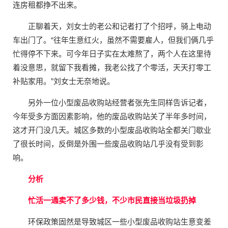
连房租都挣不出来。
正聊着天，刘女士的老公和记者打了个招呼，骑上电动
车出门了。“往年生意红火，虽然不需要雇人，但我们俩几乎
忙得停不下来。可今年日子实在太难熬了，两个人在这里待
着没意思，就留下我看摊，我老公找了个零活，天天打零工
补贴家用。”刘女士无奈地说。
另外一位小型废品收购站经营者张先生同样告诉记者，
今年受多方面因素影响，他的废品收购站关了半年多时间，
这才开门没几天。城区多数的小型废品收购站全都关门歇业
了很长时间，反倒是外围一些废品收购站几乎没有受到影
响。
分析
忙活一通卖不了多少钱，不少市民直接当垃圾扔掉
环保政策固然是导致城区一些小型废品收购站生意变差