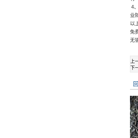
4
业
以
免
无
上
下