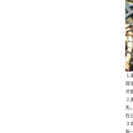
1
得
才
2
失
在
3
有