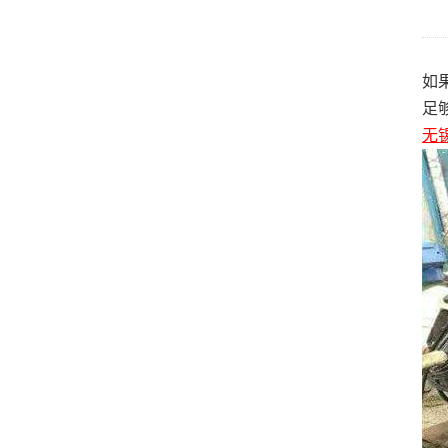
如
足
无