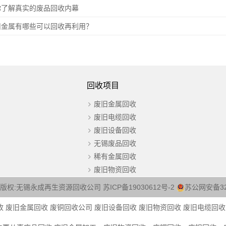
你了解真实的废品回收内幕
旧金属有哪些可以回收再利用？
回收项目
废旧金属回收
废旧电缆回收
废旧设备回收
无锡废品回收
稀有金属回收
废旧物资回收
fpz.com版权:无锡永成再生资源回收公司
苏ICP备19030612号-2
苏公网安备320
收
废旧金属回收
废铜回收公司
废旧设备回收
废旧物资回收
废旧电缆回收