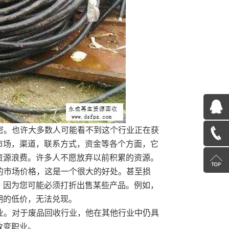
QQ
密。也许大多数人可能看不到这个行业正在获
在
13585078600
市场，渠道，联系方式，资金等各个方面，它
线
资源浪费。许多人不愿放弃以前积累的资源。
返
的市场价格，这是一个很大的好处。甚至损
咨
回
，因为您可能必须打折出售某些产品。例如，
期的低价，无法兑现。
询
顶
业。对于废品回收行业，他在其他行业中仍具
改变职业。