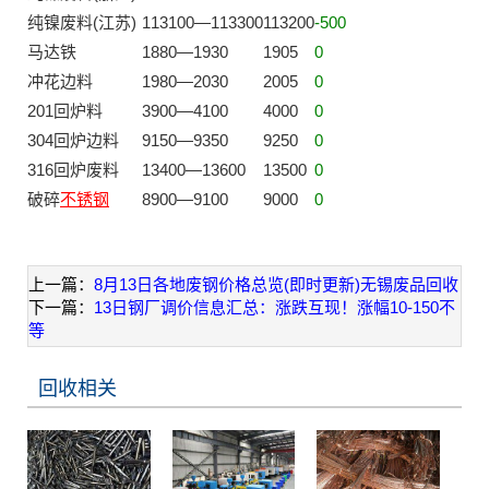
纯镍废料(江苏)
113100—113300
113200
-500
马达铁
1880—1930
1905
0
冲花边料
1980—2030
2005
0
201回炉料
3900—4100
4000
0
304回炉边料
9150—9350
9250
0
316回炉废料
13400—13600
13500
0
破碎
不锈钢
8900—9100
9000
0
上一篇：
8月13日各地废钢价格总览(即时更新)无锡废品回收
下一篇：
13日钢厂调价信息汇总：涨跌互现！涨幅10-150不
等
回收相关