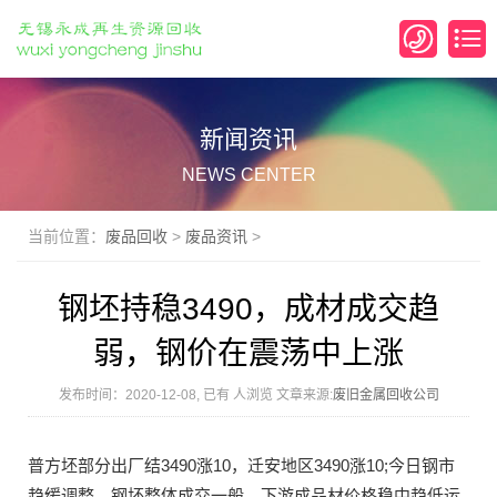
新闻资讯
NEWS CENTER
当前位置：
废品回收
>
废品资讯
>
钢坯持稳3490，成材成交趋
弱，钢价在震荡中上涨
发布时间：2020-12-08, 已有
人浏览 文章来源:
废旧金属回收公司
普方坯部分出厂结3490涨10，迁安地区3490涨10;今日钢市
趋缓调整，钢坯整体成交一般，下游成品材价格稳中趋低运