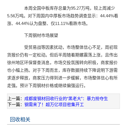
本周全国中板库存总量为95.27万吨，较上周减少
5.56万吨。对下周国内中厚板市场趋势调查显示：44.44%看
涨、44.44%认为盘整、仅11.11%看跌市场。
下周钢材市场展望
受贸易战等因素扰动，市场整体信心不足，周初现
货报价仍有一定松动。但后半周随着期螺震荡上涨，且传出
徐州地区环保督查消息，市场交投氛围转向积极，商家报价
也小幅上扬。对于下周而言，库存数据持续下降说明下游需
求逐步释放，商家压力得到进一步缓解，市场整体信心有所
走强。预计下周钢材价格或继续偏强运行。
上一篇：
成都废钢材回收行业的“黑老大”：暴力抢夺生
下一篇：
钢需来了！超万亿项目密集开工
回收相关