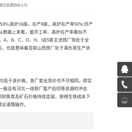
废旧金属回收公司
%;高炉16座，在产8座，高炉在产率50%;月产
万吨。从数据上来看，虽开工率、高炉在产率看似不
，A、B、C、D、H、I这5家主流铁厂现处于全
的，也就意味着目前山西铁厂处于满负荷生产状
QQ
价均低于该价格，各厂家出货价也不尽相同，即实
在
13585078600
求一般且有河北一线铁厂复产后同等资源的冲击
响到焦炭及矿石价格持续走弱，使得生铁成本下
线
返
建议谨慎操作。
咨
回
询
顶