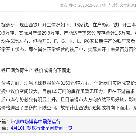
发布时间：2020-12-08, 已有
人浏览 文章来源:
据调研，现山西铁厂开工情况如下：15家铁厂在产8家，铁厂开工率53
50.9万吨，实际月产量29.9万吨，产能达产率59%;库存合计1.5
，均在50%左右，但抛开E、F、G、K、L、P6家长期停产的铁厂来看
正常开工状态，即在尚在正常经营的铁厂中，实际其开工率是百分百
。
铁厂满负荷生产 铁价或将向下而走
价格方面，现当地球铁报价在3150元/吨左右，但近两日实际成交
交投中议价空间较大，目前1.5万吨的库存虽暂无压力，但在下游需
，后市库存势必会有明显上升。且目前钢市大方向依然不见好转，影
给价格腾出了更多的下跌空间。故预计山西铁价短期或将向下而走，
一篇：
带钢市场博弈中震荡运行
一篇：
4月10日钢铁行业早间新闻一览