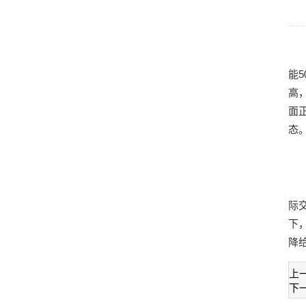
能
高
面
态
际
下
降
上
下