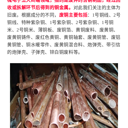
械电子五大终端领域，指的是废弃的含铜制品，经过回
收或拆解环节后得到的铜金属。
对此我们关注的主体为
旧废。根据成分的不同，
废铜主要包括
：1号铜线、
2
号
铜线
、特种紫杂铜、1号紫杂铜、2号紫杂铜、1号铜
米、2号铜米、薄铜板、废铜箔、黄铜废料、废黄铜、
废黄铜铸件、废红色黄铜、黄铜轴套、废黄铜管、废铝
黄铜管、铜水暖零件、废黄铜混合料、炮弹壳、带引信
的炮弹壳、子弹壳、锌白铜废料等。