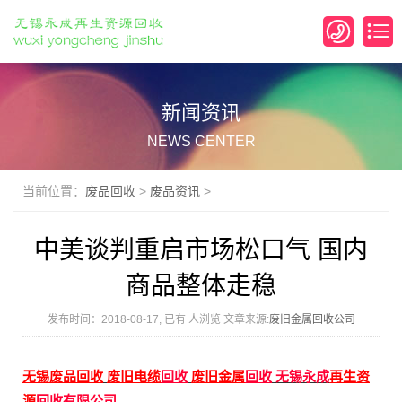
新闻资讯
NEWS CENTER
当前位置：
废品回收
>
废品资讯
>
中美谈判重启市场松口气 国内
商品整体走稳
发布时间：2018-08-17, 已有
人浏览 文章来源:
废旧金属回收公司
无锡
废品回收
废旧电缆
回收
废旧金属
回收
无锡永成
再生资
源
回收有限公司