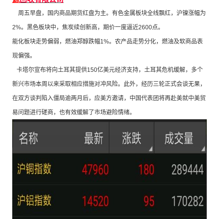
周五早盘，国内商品期货红盘为主。有色金属板块全线飘红，沪镍涨幅为
2%。黑色板块中，焦炭续创新高，期价一度逼近2600点。
能化板块走势偏弱，燃油郑醇跌幅1%。农产品走势分化，燃油及软商品表
现偏强。
卡塔尔宣布将向土耳其提供150亿美元经济支持，土耳其危机缓解，多个
新兴市场本周以来采取相应措施对冲风险。此外，经历三轮正式会谈无果，
在双方谈判陷入僵局逾两月后，应美方邀请，中国代表团将再赴美就中美贸
易问题进行磋商，也有效缓解了市场避险情绪。